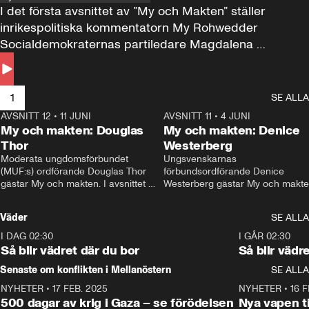
I det första avsnittet av ”My och Makten” ställer 
inrikespolitiska kommentatorn My Rohwedder 
Socialdemokraternas partiledare Magdalena 
Andersson till svars.
1
SE ALLA
AVSNITT 12
•
11 JUNI
26:27
AVSNITT 11
•
4 JUNI
2
My och makten: Douglas
My och makten: Denice
Thor
Westerberg
Moderata ungdomsförbundet 
Ungsvenskarnas 
(MUF:s) ordförande Douglas Thor 
förbundsordförande Denice 
gästar My och makten. I avsnittet 
Westerberg gästar My och makten.
diskuteras tonårsutvisningarna och 
avsnittet diskuteras migrationsfrå
hur Moderaterna ska locka väljare till 
och hur SD ska locka kvinnliga 
Väder
SE ALLA
valet i höst. 
väljare. 
I DAG 02:30
1:06
I GÅR 02:30
Så blir vädret där du bor
Så blir vädr
Senaste om konflikten i Mellanöstern
SE ALLA
NYHETER
•
17 FEB. 2025
0:45
NYHETER
•
16 F
500 dagar av krig i Gaza – se förödelsen
Nya vapen ti