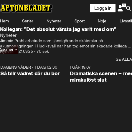
Logga in
Hem
Serier
Nyheter
Sport
Nöje
Livsstil
Kollegan: ”Det absolut värsta jag varit med om”
Nyheter
Jimmie Prahl arbetade som tjänstgörande sköterska på 
akutmottagningen i Hudiksvall när han tog emot sin skadade kollega – 
Se mer
och vän.
Nyheter
•
21.09.25
•
70 sek
SE ALLA
DAGENS VÄDER
•
I DAG 02:30
1:06
I GÅR 19:07
Så blir vädret där du bor
Dramatiska scenen – me
mirakulöst slut