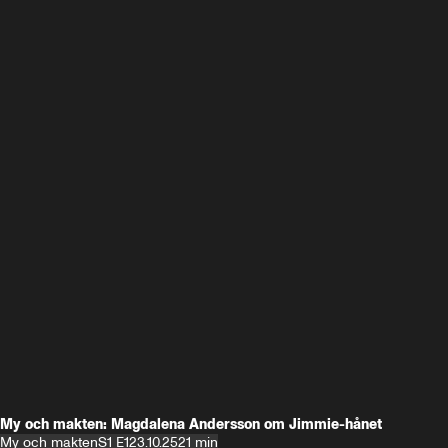
My och makten: Magdalena Andersson om Jimmie-hånet
My och makten
S1 E1
23.10.25
21 min