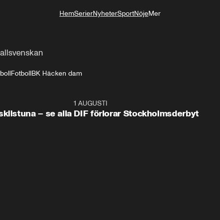
Hem
Serier
Nyheter
Sport
Nöje
Mer
Livsstil
allsvenskan
boll
Fotboll
BK Häcken dam
0:59
1 AUGUSTI
0:5
kilstuna – se alla
DIF förlorar Stockholmsderbyt