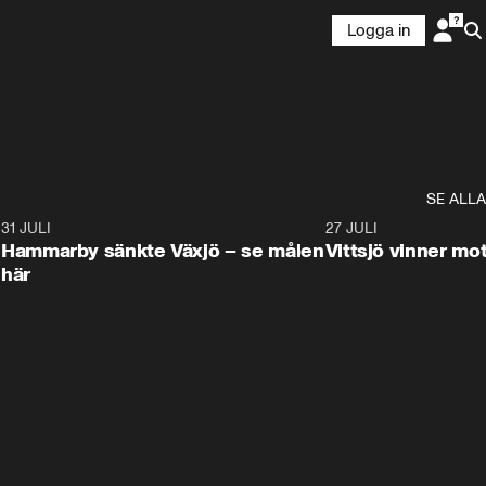
Logga in
SE ALLA
8
31 JULI
0:59
27 JULI
Hammarby sänkte Växjö – se målen
Vittsjö vinner m
här