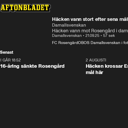
Häcken vann stort efter sena mål
Damallsvenskan
Häcken vann mot Rosengård i dam
Damallsvenskan
•
21.09.25
•
57 sek
FC Rosengård
OBOS Damallsvenskan i fot
Senast
I GÅR 18:52
0:47
2 AUGUSTI
16-åring sänkte Rosengård
Häcken krossar Es
mål här