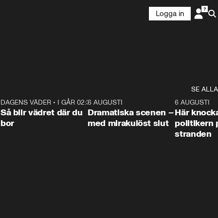
Logga in
SE ALLA
7
DAGENS VÄDER
•
I GÅR 02:30
1:06
6 AUGUSTI
0:42
6 AUGUSTI
Så blir vädret där du
Dramatiska scenen –
Här knock
bor
med mirakulöst slut
politikern 
stranden