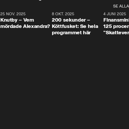
SE ALLA
3
25 NOV. 2025
31:05
8 OKT. 2025
4:29
4 JUNI 2025
Knutby – Vem
200 sekunder –
Finansmin
mördade Alexandra?
Köttfusket: Se hela
125 procent
programmet här
"Skattever
viktig uppg