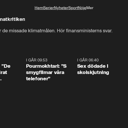
Hem
Serier
Nyheter
Sport
Nöje
Mer
Livsstil
matkritiken
ör de missade klimatmålen. Hör finansministerns svar.
1:54
I GÅR 09:53
1:36
I GÅR 06:40
0:4
: ”De
Pourmokhtari: ”S
Sex dödade i
irat
smygfilmar våra
skolskjutning
telefoner”
ns”