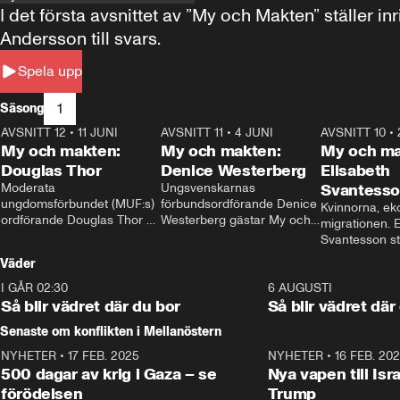
I det första avsnittet av ”My och Makten” ställe
Andersson till svars.
Spela upp
1
Säsong
AVSNITT 12
•
11 JUNI
26:27
AVSNITT 11
•
4 JUNI
23:40
AVSNITT 10
•
My och makten:
My och makten:
My och ma
Douglas Thor
Denice Westerberg
Elisabeth
Moderata 
Ungsvenskarnas 
Svantess
ungdomsförbundet (MUF:s) 
förbundsordförande Denice 
Kvinnorna, ek
ordförande Douglas Thor 
Westerberg gästar My och 
migrationen. E
gästar My och makten. I 
makten. I avsnittet 
Svantesson stäl
avsnittet diskuteras 
diskuteras migrationsfrågan 
när finansmini
Väder
tonårsutvisningarna och hur 
och hur SD ska locka 
Moderaterna ska locka 
kvinnliga väljare. 
I GÅR 02:30
1:06
6 AUGUSTI
väljare till valet i höst. 
Så blir vädret där du bor
Så blir vädret där
Senaste om konflikten i Mellanöstern
NYHETER
•
17 FEB. 2025
0:45
NYHETER
•
16 FEB. 20
500 dagar av krig i Gaza – se
Nya vapen till Isr
förödelsen
Trump