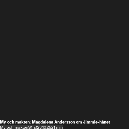
My och makten: Magdalena Andersson om Jimmie-hånet
My och makten
S1 E1
23.10.25
21 min