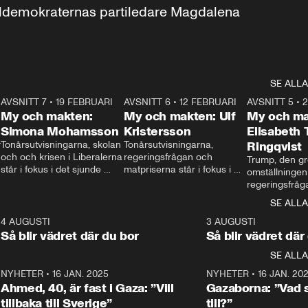
aldemokraternas partiledare Magdalena 
SE ALLA
7
AVSNITT 7
•
19 FEBRUARI
24:30
AVSNITT 6
•
12 FEBRUARI
27:30
AVSNITT 5
•
My och makten:
My och makten: Ulf
My och ma
Simona Mohamsson
Kristersson
Elisabeth
 
Tonårsutvisningarna, skolan 
Tonårsutvisningarna, 
Ringqvist
och och krisen i Liberalerna 
regeringsfrågan och 
Trump, den gr
står i fokus i det sjunde 
matpriserna står i fokus i 
omställningen
avsnittet av ”My och 
det sjätte avsnittet av ”My 
regeringsfråga
makten”. Se när 
och makten”. Se när 
centrum i det 
SE ALLA
Aftonbladets inrikespolitiska 
Aftonbladets inrikespolitiska 
avsnittet av ”
kommentator My 
kommentator My 
6
4 AUGUSTI
1:06
3 AUGUSTI
Makten”. Se nä
Rohwedder ställer 
Rohwedder ställer 
Så blir vädret där du bor
Så blir vädret där
Aftonbladets in
utbildnings- och 
statsminister Ulf Kristersson 
kommentator 
SE ALLA
integrationsminister Simona 
till svars.
Rohwedder stäl
Mohamsson till svars.
Centerpartiets
2
NYHETER
•
16 JAN. 2025
1:01
NYHETER
•
16 JAN. 20
Thand Ring till
Ahmed, 40, är fast i Gaza: ”Vill
Gazaborna: ”Vad s
tillbaka till Sverige”
till?”