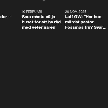
4:24
10 FEBRUARI
4:13
26 NOV. 2025
8:1
der –
Sara måste sälja
Leif GW: ”Har hon
huset för att ha råd
mördat pastor
med veterinären
Fossmos fru? Svar
nej.”