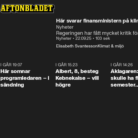
Här svarar finansministern på kli
Nyheter
Regeringen har fått mycket kritik f
Nyheter
•
22.09.25
•
103 sek
Elisabeth Svantesson
Klimat & miljö
I GÅR 19:07
0:45
I GÅR 15:23
0:54
I GÅR 14:26
Här somnar
Albert, 8, besteg
Åklagaren
programledaren – i
Kebnekaise – vill
skulle ha f
sändning
högre
semester
tillsamma