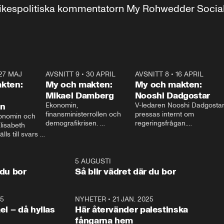
r inrikespolitiska kommentatorn My Rohwedder Soci
27 MAJ
3:51
AVSNITT 9
•
30 APRIL
24:00
AVSNITT 8
•
16 APRIL
25:1
kten:
My och makten:
My och makten:
Mikael Damberg
Nooshi Dadgostar
on
Ekonomin, 
V-ledaren Nooshi Dadgostar
finansministerrollen och 
pressas internt om 
onomin och 
demografikrisen. 
regeringsfrågan.

lisabeth 
Oppositionen ställs till svars 
I Aftonbladets 
ls till svars 
när Socialdemokraternas 
partiledarutfrågning ”My 
stern gästar 
Mikael Damberg gästar My 
och Makten” sätter hon ner 
My och Makten. 
och Makten. 
foten mot kritikerna:

1:06
5 AUGUSTI
1:0
– Vi ställer upp i val. Ska vi 
 du bor
Så blir vädret där du bor
vara med så sitter vi förstås 
25
1:22
NYHETER
•
21 JAN. 2025
0:5
ael – då hyllas
Här återvänder palestinska
fångarna hem