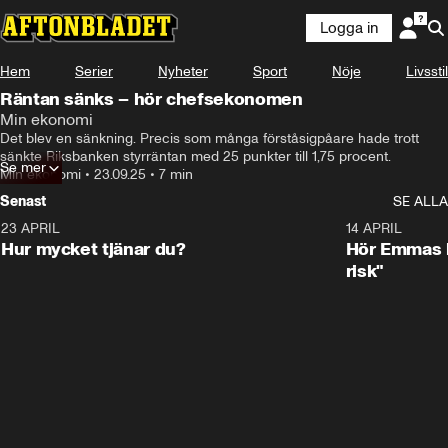
Logga in
Hem
Serier
Nyheter
Sport
Nöje
Livsstil
Räntan sänks – hör chefsekonomen
Min ekonomi
Det blev en sänkning. Precis som många förståsigpåare hade trott 
sänkte Riksbanken styrräntan med 25 punkter till 1,75 procent.
Se mer
Min ekonomi
•
23.09.25
•
7 min
Senast
SE ALLA
23 APRIL
1:08
14 APRIL
Hur mycket tjänar du?
Hör Emmas bä
risk"