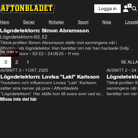
Logga in
Hem
Serier
Nyheter
Sport
Nöje
Livsstil
Lögndetektorn: Simon Abramsson
Lögndetektorn
•
S3, E2
Tiktok-profilen Simon Abramsson ställs mot sanningens nål i 
Aftonbladets lögndetektor. Han berättar om när han hackade Dolly 
Se mer
Styles konto som tolvåring – och vad som hände efter. Hör frågan han 
Lögndetektorn
•
S3 E2
•
24.09.25
•
11 min
inte vill svara på, och finns det någon stor hemlighet han döljer?
3
2
1
SE ALLA
AVSNITT 3
•
1 OKT. 2025
14:32
AVSNITT 2
•
24 
Lögndetektorn: Lovisa ”Laki” Karlsson
Lögndetekt
Youtubern och influencern Lovisa ”Laki” Karlsson 
Tiktok-profilen 
sätter sina nerver på prov i Aftonbladets 
sanningens nål i
”Lögndetektorn”. Här ställs hon till svars som vad som 
berättar om när
Missa inte det här
hände efter SVT:s "Alla dejtar alla”, om varför hon 
tolvåring – och 
egentligen rakade av sitt hår och vad hon egentligen 
inte vill svara p
tycker om Edvin Törnblom.
han döljer?