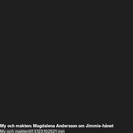
My och makten: Magdalena Andersson om Jimmie-hånet
My och makten
S1 E1
23.10.25
21 min