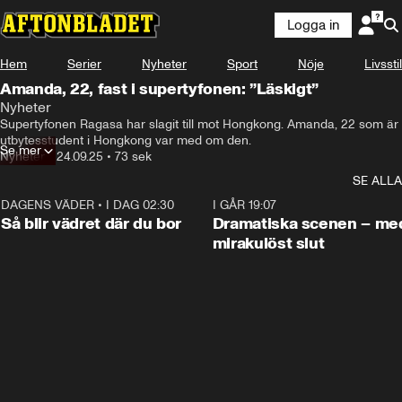
Logga in
Hem
Serier
Nyheter
Sport
Nöje
Livsstil
Amanda, 22, fast i supertyfonen: ”Läskigt”
Nyheter
Supertyfonen Ragasa har slagit till mot Hongkong. Amanda, 22 som är 
utbytesstudent i Hongkong var med om den.
Se mer
Nyheter
•
24.09.25
•
73 sek
SE ALLA
DAGENS VÄDER
•
I DAG 02:30
1:06
I GÅR 19:07
Så blir vädret där du bor
Dramatiska scenen – me
mirakulöst slut