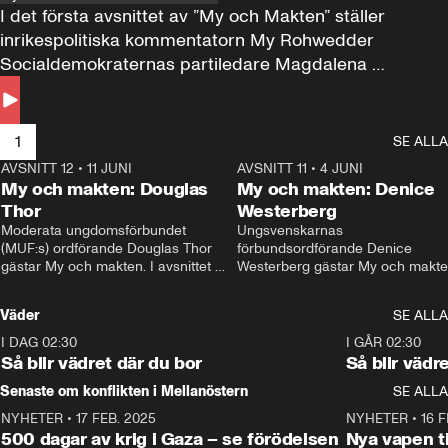
I det första avsnittet av ”My och Makten” ställer 
inrikespolitiska kommentatorn My Rohwedder 
Socialdemokraternas partiledare Magdalena 
Andersson till svars.
1
SE ALLA
AVSNITT 12
•
11 JUNI
26:27
AVSNITT 11
•
4 JUNI
2
My och makten: Douglas
My och makten: Denice
Thor
Westerberg
Moderata ungdomsförbundet 
Ungsvenskarnas 
(MUF:s) ordförande Douglas Thor 
förbundsordförande Denice 
gästar My och makten. I avsnittet 
Westerberg gästar My och makten.
diskuteras tonårsutvisningarna och 
avsnittet diskuteras migrationsfrå
hur Moderaterna ska locka väljare till 
och hur SD ska locka kvinnliga 
Väder
SE ALLA
valet i höst. 
väljare. 
I DAG 02:30
1:06
I GÅR 02:30
Så blir vädret där du bor
Så blir vädr
Senaste om konflikten i Mellanöstern
SE ALLA
NYHETER
•
17 FEB. 2025
0:45
NYHETER
•
16 F
500 dagar av krig i Gaza – se förödelsen
Nya vapen ti