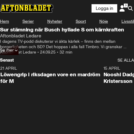
Logga in
Hem
Serier
Nyheter
Sport
Nöje
Livsstil
Sur stämning när Busch hyllade S om kärnkraften
Aftonbladet Ledare
I dagens TV-podd diskuterar vi äkta kärlek – finns den mellan 
borgerligheten och SD? Det hoppas i alla fall Timbro. Vi granskar 
Se mer
också regeringens budget. Och så pratar vi om de avbrutna 
Aftonbladet Ledare
•
24.09.25
•
32 min
energisamtalen, vem var det egentligen som sabbade en uppgörelse?

Senast
SE ALLA
Röda tråden av och med Anders Lindberg, Jonna Sima och Kalle 
21 APRIL
8:08
15 APRIL
Sundin.
Löwengrip i riksdagen vore en mardröm
Nooshi Dadgo
för M
Kristersson