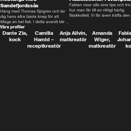
Sandefjordssås
Fabian visar alla sina tips och tric
hur man får till en riktigt härlig 
Häng med Thomas Sjögren och lär 
fläskkotlett. Vi får även träffa den 
dig hans allra bästa knep för att 
före detta schlagerkungen Fredrik
tillaga en hel fisk. I detta avsnitt blir 
som lämnat stan och sadlat om till
Våra profiler
de helstekt rödtunga med 
grisbonde på Gotland.
sandefjordssås och en magisk sallad 
Dante Zia,
Camilla
Anja Allvin,
Amanda
Fabia
på pepparrot och äpple.
kock
Hamid –
matkreatör
Wiger,
Joha
receptkreatör
matkreatör
k