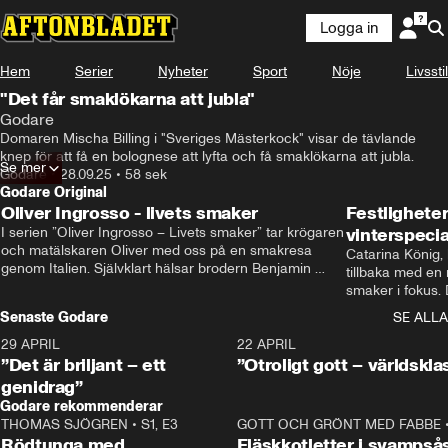
Logga in
Hem
Serier
Nyheter
Sport
Nöje
Livsstil
"Det får smaklökarna att jubla"
Godare
Domaren Mischa Billing i "Sveriges Mästerkock" visar de tävlande 
knep för att få en bolognese att lyfta och få smaklökarna att jubla.
Se mer
Godare
•
28.09.25
•
58 sek
Godare Original
Oliver Ingrosso - livets smaker
Festlighete
I serien ”Oliver Ingrosso – Livets smaker” tar krögaren 
vinterspecia
och matälskaren Oliver med oss på en smakresa 
Catarina König, 
genom Italien. Självklart hälsar brodern Benjamin 
tillbaka med en
Ingrosso på i Rom.
smaker i fokus. D
julfavoriter och 
Senaste Godare
SE ALLA
succé.
29 APRIL
0:50
22 APRIL
”Det är briljant – ett
”Otroligt gott – världskla
genidrag”
Godare rekommenderar
THOMAS SJÖGREN
•
S1, E3
13:56
GOTT OCH GRÖNT MED FABBE
Rödtunga med
Fläskkotletter i svampså