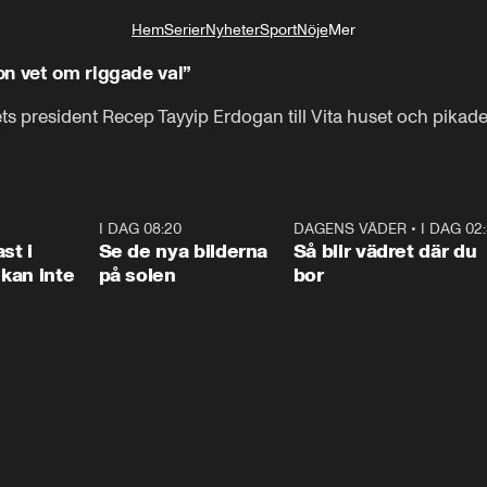
Hem
Serier
Nyheter
Sport
Nöje
Mer
Livsstil
on vet om riggade val”
s president Recep Tayyip Erdogan till Vita huset och pikad
1:26
I DAG 08:20
0:31
DAGENS VÄDER
•
I DAG 02
1:0
st i
Se de nya bilderna
Så blir vädret där du
kan inte
på solen
bor