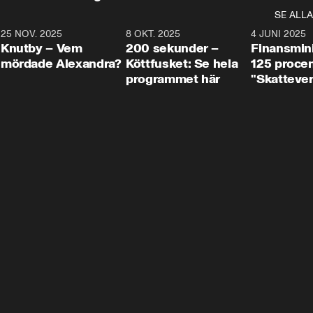
SE ALLA
3
25 NOV. 2025
31:05
8 OKT. 2025
4:29
4 JUNI 2025
Knutby – Vem
200 sekunder –
Finansmin
mördade Alexandra?
Köttfusket: Se hela
125 procent
programmet här
"Skattever
viktig uppg