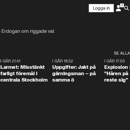
Logga in
e Erdogan om riggade val.
SE ALLA
:30
6
I GÅR 21:41
0:35
I GÅR 18:52
0:33
I GÅR 17:50
Larmet: Misstänkt
Uppgifter: Jakt på
Explosion 
farligt föremål i
gärningsman – på
”Håren på
centrala Stockholm
samma ö
reste sig”