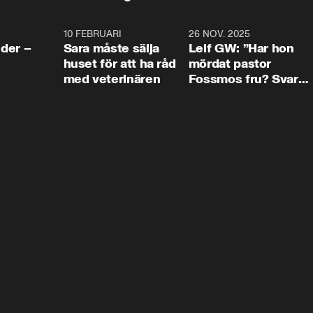
4:24
10 FEBRUARI
4:13
26 NOV. 2025
8:1
der –
Sara måste sälja
Leif GW: ”Har hon
huset för att ha råd
mördat pastor
med veterinären
Fossmos fru? Svar
nej.”