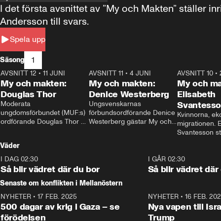
I det första avsnittet av ”My och Makten” ställe
Andersson till svars.
Spela upp
1
Säsong
AVSNITT 12
•
11 JUNI
26:27
AVSNITT 11
•
4 JUNI
23:40
AVSNITT 10
•
My och makten:
My och makten:
My och ma
Douglas Thor
Denice Westerberg
Elisabeth
Moderata 
Ungsvenskarnas 
Svantess
ungdomsförbundet (MUF:s) 
förbundsordförande Denice 
Kvinnorna, ek
ordförande Douglas Thor 
Westerberg gästar My och 
migrationen. E
gästar My och makten. I 
makten. I avsnittet 
Svantesson stäl
avsnittet diskuteras 
diskuteras migrationsfrågan 
när finansmini
Väder
tonårsutvisningarna och hur 
och hur SD ska locka 
Moderaterna ska locka 
kvinnliga väljare. 
I DAG 02:30
1:06
I GÅR 02:30
väljare till valet i höst. 
Så blir vädret där du bor
Så blir vädret där
Senaste om konflikten i Mellanöstern
NYHETER
•
17 FEB. 2025
0:45
NYHETER
•
16 FEB. 20
500 dagar av krig i Gaza – se
Nya vapen till Isr
förödelsen
Trump