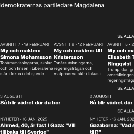
aldemokraternas partiledare Magdalena 
SE ALLA
7
AVSNITT 7
•
19 FEBRUARI
24:30
AVSNITT 6
•
12 FEBRUARI
27:30
AVSNITT 5
•
My och makten:
My och makten: Ulf
My och ma
Simona Mohamsson
Kristersson
Elisabeth
 
Tonårsutvisningarna, skolan 
Tonårsutvisningarna, 
Ringqvist
och och krisen i Liberalerna 
regeringsfrågan och 
Trump, den gr
står i fokus i det sjunde 
matpriserna står i fokus i 
omställningen
avsnittet av ”My och 
det sjätte avsnittet av ”My 
regeringsfråga
makten”. Se när 
och makten”. Se när 
centrum i det 
SE ALLA
Aftonbladets inrikespolitiska 
Aftonbladets inrikespolitiska 
avsnittet av ”
kommentator My 
kommentator My 
6
3 AUGUSTI
1:06
2 AUGUSTI
Makten”. Se nä
Rohwedder ställer 
Rohwedder ställer 
Så blir vädret där du bor
Så blir vädret där
Aftonbladets in
utbildnings- och 
statsminister Ulf Kristersson 
kommentator 
SE ALLA
integrationsminister Simona 
till svars.
Rohwedder stäl
Mohamsson till svars.
Centerpartiets
2
NYHETER
•
16 JAN. 2025
1:01
NYHETER
•
16 JAN. 20
Thand Ring till
Ahmed, 40, är fast i Gaza: ”Vill
Gazaborna: ”Vad s
tillbaka till Sverige”
till?”