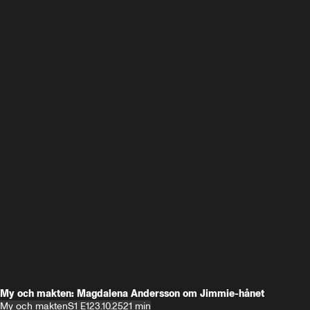
My och makten: Magdalena Andersson om Jimmie-hånet
My och makten
S1 E1
23.10.25
21 min