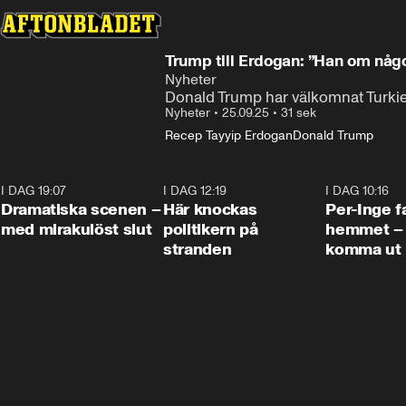
Trump till Erdogan: ”Han om någ
Nyheter
Donald Trump har välkomnat Turkiet
Nyheter
•
25.09.25
•
31 sek
Recep Tayyip Erdogan
Donald Trump
I DAG 19:07
0:42
I DAG 12:19
0:45
I DAG 10:16
Dramatiska scenen –
Här knockas
Per-Inge fa
med mirakulöst slut
politikern på
hemmet – 
stranden
komma ut