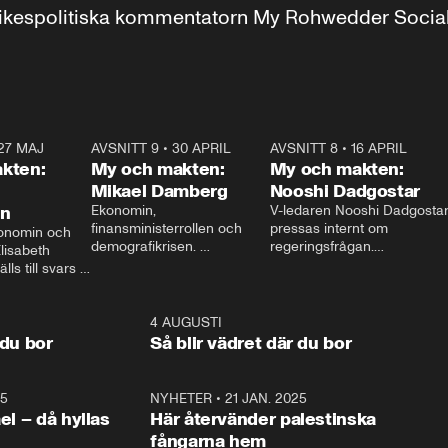
r inrikespolitiska kommentatorn My Rohwedder Soci
27 MAJ
3:51
AVSNITT 9
•
30 APRIL
24:00
AVSNITT 8
•
16 APRIL
25:1
kten:
My och makten:
My och makten:
Mikael Damberg
Nooshi Dadgostar
on
Ekonomin, 
V-ledaren Nooshi Dadgostar
finansministerrollen och 
pressas internt om 
onomin och 
demografikrisen. 
regeringsfrågan.

lisabeth 
Oppositionen ställs till svars 
I Aftonbladets 
ls till svars 
när Socialdemokraternas 
partiledarutfrågning ”My 
stern gästar 
Mikael Damberg gästar My 
och Makten” sätter hon ner 
My och Makten. 
och Makten. 
foten mot kritikerna:

1:06
4 AUGUSTI
1:0
– Vi ställer upp i val. Ska vi 
 du bor
Så blir vädret där du bor
vara med så sitter vi förstås 
25
1:22
NYHETER
•
21 JAN. 2025
0:5
ael – då hyllas
Här återvänder palestinska
fångarna hem