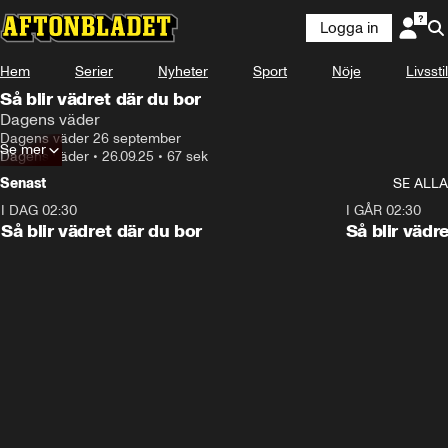
Logga in
Hem
Serier
Nyheter
Sport
Nöje
Livsstil
Så blir vädret där du bor
Dagens väder
Dagens väder 26 september
Se mer
Dagens väder
•
26.09.25
•
67 sek
Senast
SE ALLA
I DAG 02:30
1:06
I GÅR 02:30
Så blir vädret där du bor
Så blir vädr