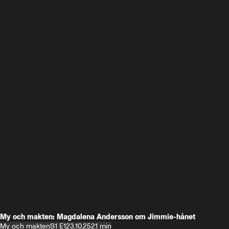
My och makten: Magdalena Andersson om Jimmie-hånet
My och makten
S1 E1
23.10.25
21 min