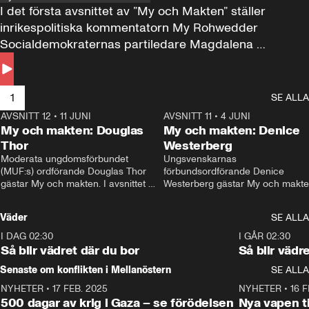
I det första avsnittet av ”My och Makten” ställer 
inrikespolitiska kommentatorn My Rohwedder 
Socialdemokraternas partiledare Magdalena 
Andersson till svars.
1
SE ALLA
AVSNITT 12
•
11 JUNI
26:27
AVSNITT 11
•
4 JUNI
2
My och makten: Douglas
My och makten: Denice
Thor
Westerberg
Moderata ungdomsförbundet 
Ungsvenskarnas 
(MUF:s) ordförande Douglas Thor 
förbundsordförande Denice 
gästar My och makten. I avsnittet 
Westerberg gästar My och makten.
diskuteras tonårsutvisningarna och 
avsnittet diskuteras migrationsfrå
hur Moderaterna ska locka väljare till 
och hur SD ska locka kvinnliga 
Väder
SE ALLA
valet i höst. 
väljare. 
I DAG 02:30
1:06
I GÅR 02:30
Så blir vädret där du bor
Så blir vädr
Senaste om konflikten i Mellanöstern
SE ALLA
NYHETER
•
17 FEB. 2025
0:45
NYHETER
•
16 F
500 dagar av krig i Gaza – se förödelsen
Nya vapen ti