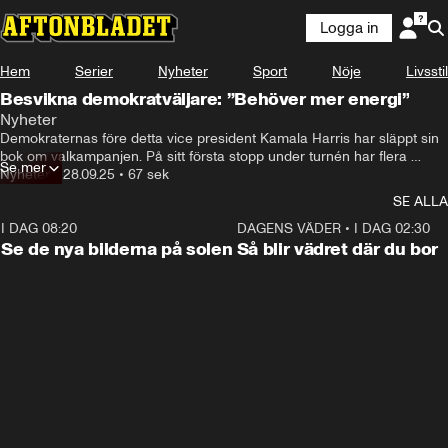
Logga in
Hem
Serier
Nyheter
Sport
Nöje
Livsstil
Besvikna demokratväljare: ”Behöver mer energi”
Nyheter
Demokraternas före detta vice president Kamala Harris har släppt sin 
bok om valkampanjen. På sitt första stopp under turnén har flera 
Se mer
väljare samlats, många av dem besvikna.
Nyheter
•
28.09.25
•
67 sek
SE ALLA
I DAG 08:20
0:19
DAGENS VÄDER
•
I DAG 02:30
Se de nya bilderna på solen
Så blir vädret där du bor