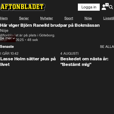
Logga in
Hem
Serier
Nyheter
Sport
Nöje
Livsstil
Här viger Björn Ranelid brudpar på Bokmässan
Nöje
Aftonbladet är på plats i Göteborg.
Se mer
Nöje
•
26.09.25
•
48 sek
Senaste
SE ALLA
I GÅR 10:42
1:04
4 AUGUSTI
Lasse Holm sätter plus på
Beskedet om nästa år:
livet
”Bestämt mig”