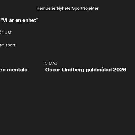
Hem
Serier
Nyheter
Sport
Nöje
Mer
Livsstil
 ”Vi är en enhet”
örlust
deo sport
2:26
3 MAJ
1:0
en mentala
Oscar Lindberg guldmålad 2026