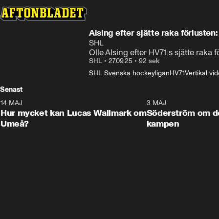
Alsing efter sjätte raka förlusten:
SHL
Olle Alsing efter HV71:s sjätte raka f
SHL
•
27.09.25
•
92 sek
SHL Svenska hockeyligan
HV71
Vertikal vi
Senast
14 MAJ
1:18
3 MAJ
Plus
Hur mycket kan Lucas Wallmark om
Söderström om d
Umeå?
kampen