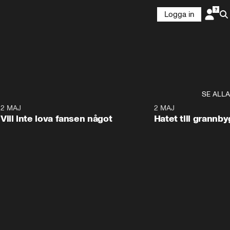
Logga in
SE ALLA
9
2 MAJ
0:33
2 MAJ
Vill inte lova fansen något
Hatet till grannb