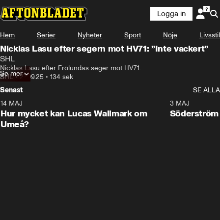
Logga in
Hem
Serier
Nyheter
Sport
Nöje
Livsstil
Nicklas Lasu efter segern mot HV71: ”Inte vackert”
SHL
Nicklas Lasu efter Frölundas seger mot HV71.
Se mer
SHL
•
27.09.25
•
134 sek
Senast
SE ALLA
14 MAJ
1:18
3 MAJ
Plus
Hur mycket kan Lucas Wallmark om
Söderström
Umeå?