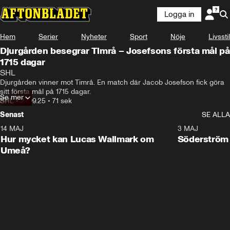
Logga in
Hem
Serier
Nyheter
Sport
Nöje
Livsstil
Djurgården besegrar Timrå – Josefsons första mål på
1715 dagar
SHL
Djurgården vinner mot Timrå. En match där Jacob Josefson fick göra 
sitt första mål på 1715 dagar.
Se mer
SHL
•
27.09.25
•
71 sek
Senast
SE ALLA
14 MAJ
1:18
3 MAJ
Plus
Hur mycket kan Lucas Wallmark om
Söderström
Umeå?