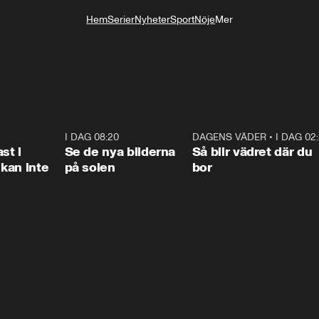
Hem
Serier
Nyheter
Sport
Nöje
Mer
Livsstil
1:26
I DAG 08:20
0:31
DAGENS VÄDER
•
I DAG 02
1:0
st i
Se de nya bilderna
Så blir vädret där du
kan inte
på solen
bor