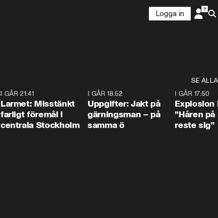
Logga in
SE ALLA
:30
6
I GÅR 21:41
0:35
I GÅR 18:52
0:33
I GÅR 17:50
Larmet: Misstänkt
Uppgifter: Jakt på
Explosion 
farligt föremål i
gärningsman – på
”Håren på
centrala Stockholm
samma ö
reste sig”