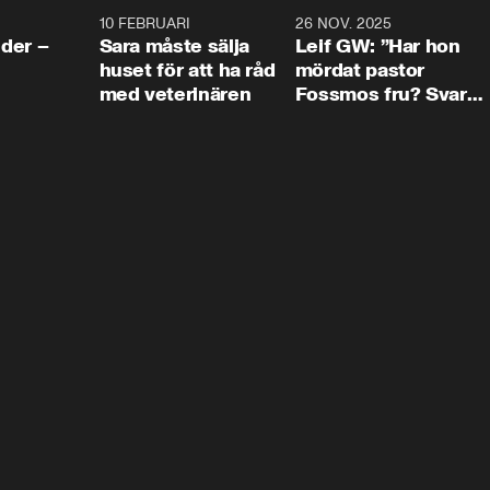
4:24
10 FEBRUARI
4:13
26 NOV. 2025
8:1
der –
Sara måste sälja
Leif GW: ”Har hon
huset för att ha råd
mördat pastor
med veterinären
Fossmos fru? Svar
nej.”