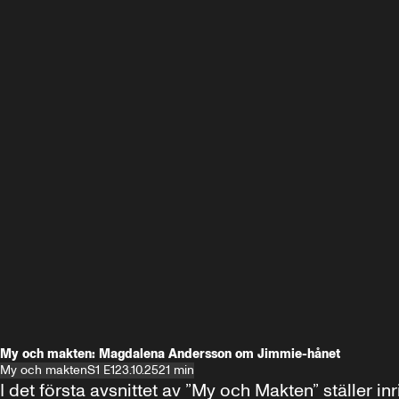
My och makten: Magdalena Andersson om Jimmie-hånet
My och makten
S1 E1
23.10.25
21 min
I det första avsnittet av ”My och Makten” ställe