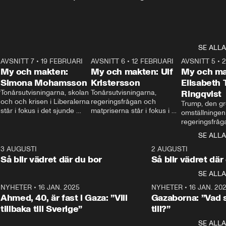
SE ALLA
7
AVSNITT 7
•
19 FEBRUARI
24:30
AVSNITT 6
•
12 FEBRUARI
27:30
AVSNITT 5
•
My och makten:
My och makten: Ulf
My och ma
Simona Mohamsson
Kristersson
Elisabeth
 
Tonårsutvisningarna, skolan 
Tonårsutvisningarna, 
Ringqvist
och och krisen i Liberalerna 
regeringsfrågan och 
Trump, den gr
står i fokus i det sjunde 
matpriserna står i fokus i 
omställningen
avsnittet av ”My och 
det sjätte avsnittet av ”My 
regeringsfråga
makten”. Se när 
och makten”. Se när 
centrum i det 
SE ALLA
Aftonbladets inrikespolitiska 
Aftonbladets inrikespolitiska 
avsnittet av ”
kommentator My 
kommentator My 
6
3 AUGUSTI
1:06
2 AUGUSTI
Makten”. Se nä
Rohwedder ställer 
Rohwedder ställer 
Så blir vädret där du bor
Så blir vädret där
Aftonbladets in
utbildnings- och 
statsminister Ulf Kristersson 
kommentator 
SE ALLA
integrationsminister Simona 
till svars.
Rohwedder stäl
Mohamsson till svars.
Centerpartiets
2
NYHETER
•
16 JAN. 2025
1:01
NYHETER
•
16 JAN. 20
Thand Ring till
Ahmed, 40, är fast i Gaza: ”Vill
Gazaborna: ”Vad s
tillbaka till Sverige”
till?”
SE ALLA