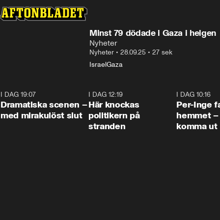
Minst 79 dödade i Gaza i helgen
Nyheter
Nyheter
•
28.09.25
•
27 sek
Israel
Gaza
I DAG 19:07
0:42
I DAG 12:19
0:45
I DAG 10:16
Dramatiska scenen –
Här knockas
Per-Inge fa
med mirakulöst slut
politikern på
hemmet – 
stranden
komma ut