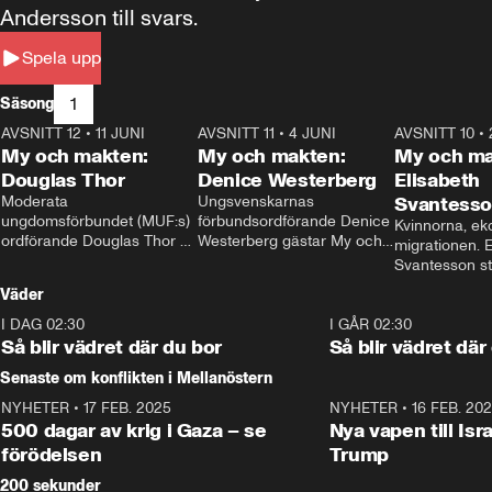
Andersson till svars.
Spela upp
1
Säsong
AVSNITT 12
•
11 JUNI
26:27
AVSNITT 11
•
4 JUNI
23:40
AVSNITT 10
•
My och makten:
My och makten:
My och ma
Douglas Thor
Denice Westerberg
Elisabeth
Moderata 
Ungsvenskarnas 
Svantess
ungdomsförbundet (MUF:s) 
förbundsordförande Denice 
Kvinnorna, ek
ordförande Douglas Thor 
Westerberg gästar My och 
migrationen. E
gästar My och makten. I 
makten. I avsnittet 
Svantesson stäl
avsnittet diskuteras 
diskuteras migrationsfrågan 
när finansmini
Väder
tonårsutvisningarna och hur 
och hur SD ska locka 
Moderaterna ska locka 
kvinnliga väljare. 
I DAG 02:30
1:06
I GÅR 02:30
väljare till valet i höst. 
Så blir vädret där du bor
Så blir vädret där
Senaste om konflikten i Mellanöstern
NYHETER
•
17 FEB. 2025
0:45
NYHETER
•
16 FEB. 20
500 dagar av krig i Gaza – se
Nya vapen till Isr
förödelsen
Trump
200 sekunder