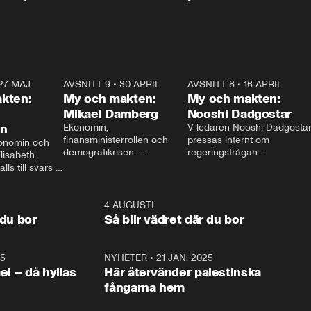
27 MAJ
3:51
AVSNITT 9
•
30 APRIL
24:00
AVSNITT 8
•
16 APRIL
25:1
kten:
My och makten:
My och makten:
Mikael Damberg
Nooshi Dadgostar
on
Ekonomin, 
V-ledaren Nooshi Dadgostar
finansministerrollen och 
pressas internt om 
onomin och 
demografikrisen. 
regeringsfrågan.

lisabeth 
Oppositionen ställs till svars 
I Aftonbladets 
ls till svars 
när Socialdemokraternas 
partiledarutfrågning ”My 
stern gästar 
Mikael Damberg gästar My 
och Makten” sätter hon ner 
My och Makten. 
och Makten. 
foten mot kritikerna:

1:06
4 AUGUSTI
1:0
– Vi ställer upp i val. Ska vi 
 du bor
Så blir vädret där du bor
vara med så sitter vi förstås 
25
1:22
NYHETER
•
21 JAN. 2025
0:5
ael – då hyllas
Här återvänder palestinska
fångarna hem