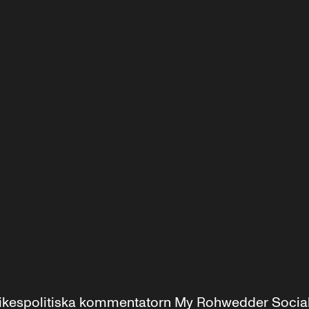
r inrikespolitiska kommentatorn My Rohwedder Soci