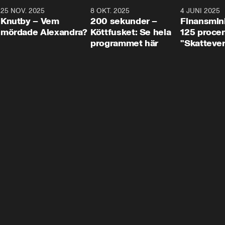
3
25 NOV. 2025
31:05
8 OKT. 2025
4:29
4 JUNI 2025
Knutby – Vem
200 sekunder –
Finansmin
mördade Alexandra?
Köttfusket: Se hela
125 procent
programmet här
"Skattever
viktig uppg