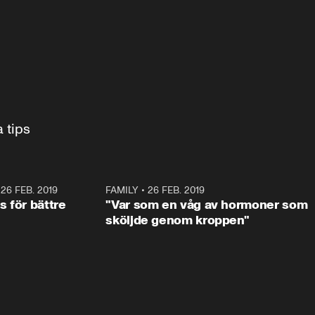
Barnmorskan Karin Ahlén MacIsaac ger sina bästa tips 
•
26 FEB. 2019
1:17
FAMILY
•
26 FEB. 2019
2:1
 för bättre
"Var som en våg av hormoner som
sköljde genom kroppen"