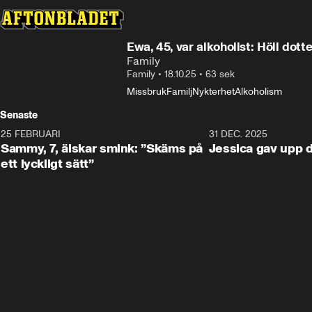
Ewa, 45, var alkoholist: Höll dotte
Family
Family
•
18.10.25
•
63 sek
Missbruk
Familj
Nykterhet
Alkoholism
Senaste
25 FEBRUARI
0:59
31 DEC. 2025
Sammy, 7, älskar smink: ”Skäms på
Jessica gav upp
ett lyckligt sätt”