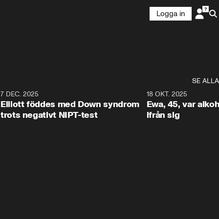
Logga in
SE ALLA
9
7 DEC. 2025
1:14
18 OKT. 2025
Elliott föddes med Down syndrom
Ewa, 45, var alkoh
trots negativt NIPT-test
ifrån sig