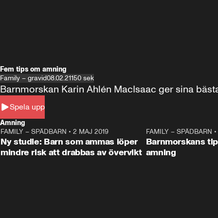
Fem tips om amning
Family – gravid
08.02.21
150 sek
Spela upp
Amning
FAMILY – SPÄDBARN
•
2 MAJ 2019
0:35
FAMILY – SPÄDBARN
Ny studie: Barn som ammas löper
Barnmorskans tips
mindre risk att drabbas av övervikt
amning