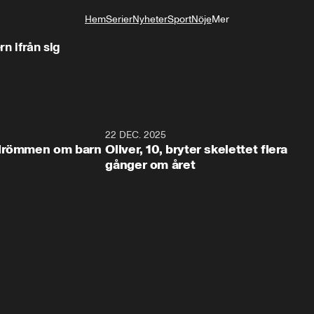
Hem
Serier
Nyheter
Sport
Nöje
Mer
Livsstil
rn ifrån sig
1:20
22 DEC. 2025
1:5
 drömmen om barn
Oliver, 10, bryter skelettet flera
gånger om året