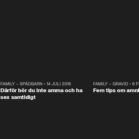
2
FAMILY – SPÄDBARN
•
14 JULI 2016
10:41
FAMILY – GRAVID
•
8 F
Därför bör du inte amma och ha
Fem tips om amn
sex samtidigt