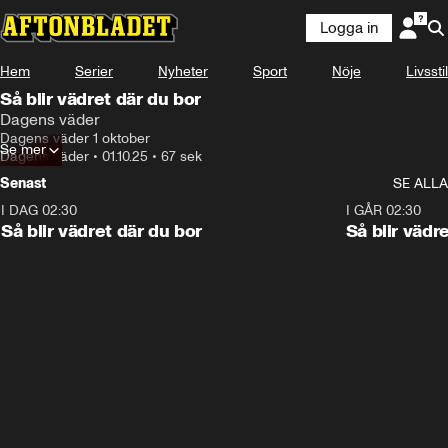
Logga in
Hem
Serier
Nyheter
Sport
Nöje
Livsstil
Så blir vädret där du bor
Dagens väder
Dagens väder 1 oktober
Se mer
Dagens väder
•
01.10.25
•
67 sek
Senast
SE ALLA
I DAG 02:30
1:06
I GÅR 02:30
Så blir vädret där du bor
Så blir vädr