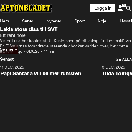
Logga in
Hem
Serier
Nyheter
Sport
Nöje
Livsstil
Lakis stora diss till SVT
Ett rent nöje
Viktor Frisk har kontaktat Ulf Kristersson på ett väldigt "influenciskt" vis. 
En TV-stjärnas förändrade utseende chockar världen över, blev det en 
Se mer
stor flopp för bisexuella SVT-satsningen och vi har namnet på divornas 
Ett rent nöje
•
01.10.25
•
41 min
diva.

Senast
SE ALLA
I studion: Natalie Demirian Genna, Linn Elmervik, Emanuel Silva.

Producent: Maja Andersson

11 DEC. 2025
35:04
3 DEC. 2025
Kontakt: ettrentnoje@aftonbladet.se
Papi Santana vill bli mer rumsren
Tilda Törnq