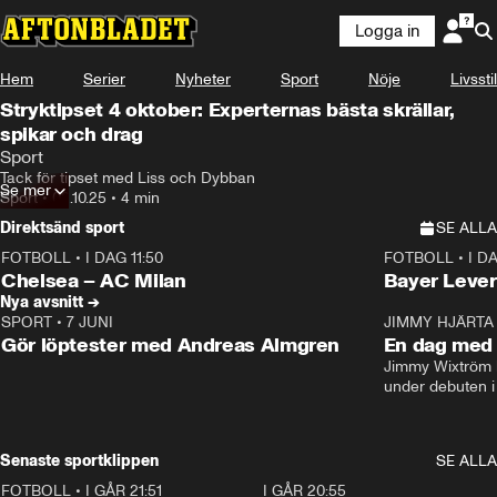
Logga in
Hem
Serier
Nyheter
Sport
Nöje
Livsstil
Stryktipset 4 oktober: Experternas bästa skrällar,
spikar och drag
Sport
Tack för tipset med Liss och Dybban
Se mer
Sport
•
02.10.25
•
4 min
Direktsänd sport
SE ALLA
FOTBOLL
•
I DAG 11:50
FOTBOLL
•
I D
Plus
Plus
Chelsea – AC Milan
Bayer Lever
Nya avsnitt →
SPORT
•
7 JUNI
16:36
JIMMY HJÄRTA
Gör löptester med Andreas Almgren
En dag med 
Jimmy Wixtröm 
under debuten i
Senaste sportklippen
SE ALLA
FOTBOLL
•
I GÅR 21:51
0:31
I GÅR 20:55