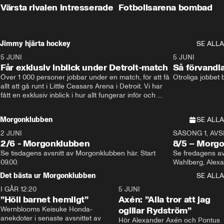
Värsta rivalen intresserade
Fotbollsarena bombad
Jimmy hjärta hockey
SE ALLA
5 JUNI
11:14
5 JUNI
Får exklusiv inblick under Detroit-match
Så förvandl
Över 1 000 personer jobbar under en match, för att få 
Otroliga jobbet
allt att gå runt i Little Ceasars Arena i Detroit. Vi har 
fått en exklusiv inblick i hur allt fungerar inför och 
under match i världens bästa hockeyliga
Morgonklubben
SE ALLA
2 JUNI
SÄSONG 1, AVSN
2/6 - Morgonklubben
8/5 – Morg
Se tisdagens avsnitt av Morgonklubben här. Start 
Se fredagens av
09.00. 
Det bästa ur Morgonklubben
SE ALLA
I GÅR 12:20
1:14
5 JUNI
”Höll barnet hemligt”
Axén: ”Alla tror att jag
Wernblooms Keisuke Honda-
ogillar Rydström”
anekdoter i senaste avsnittet av 
Hör Alexander Axén och Pontus 