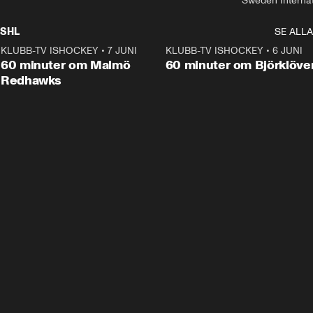
Sweden Interna
SHL
SE ALLA
KLUBB-TV ISHOCKEY
•
7 JUNI
1:02:53
KLUBB-TV ISHOCKEY
•
6 JUNI
1:0
Plus
60 minuter om Malmö
60 minuter om Björklöve
Redhawks