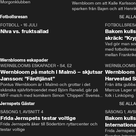
Morgonklubben
Wernbloom om att Kalle Karlsson 
sparken från Bajen och att Henrik
Rydström tar över
Fotbollsresan
SE ALLA
FOTBOLL
•
16 JULI
0:44
FOTBOLLSRES
Niva vs. fruktsallad
Bakom kulis
skräck: ”Kry
Vad gör man som
med fotbollsres
Wernblooms eskapader
WERNBLOOMS ESKAPADER
•
S4, E2
38:23
WERNBLOOMS 
Wernbloom på match i Malmö – skjutsar
Wernbloom 
Jansson: ”Färdtjänst”
Harvestad 
Pontus Wernbloom är i Malmö och grottar i det 
Från åtta gubbar 
skånska självförtroendet med Björn Ranelid, går på 
Marcus Lager sta
MFF-match med komikern Simon ”Chippen” Svensson 
folk i Linköping
och hjälper skadade stjärnbacken Pontus Jansson 
och Wernbloom kl
Jernspets Gästar
SE ALLA
hem. 
SÄSONG 1, AVSNITT 4
13:37
SÄSONG 1, AVS
Frida Jernspets testar voltige
Bakom kuli
Frida Jernspets åker till Södertörn ryttarcenter och 
Internation
testar voltige
Frida Jernspets 