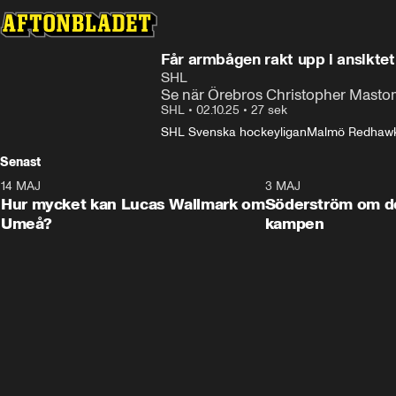
Får armbågen rakt upp i ansiktet
SHL
Se när Örebros Christopher Masto
SHL
•
02.10.25
•
27 sek
SHL Svenska hockeyligan
Malmö Redhaw
Senast
14 MAJ
1:18
3 MAJ
Plus
Hur mycket kan Lucas Wallmark om
Söderström om d
Umeå?
kampen