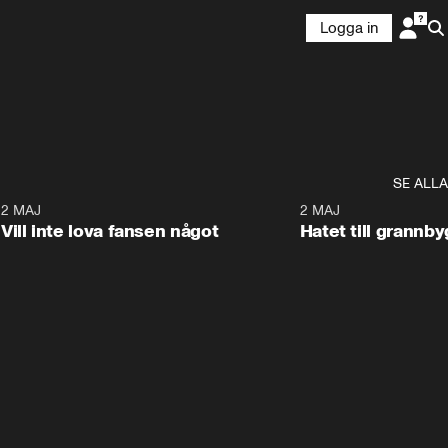
Logga in
SE ALLA
9
2 MAJ
0:33
2 MAJ
Vill inte lova fansen något
Hatet till grannb