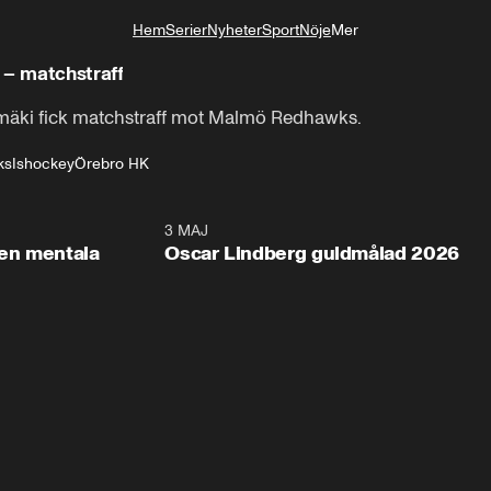
Hem
Serier
Nyheter
Sport
Nöje
Mer
Livsstil
 – matchstraff
mäki fick matchstraff mot Malmö Redhawks.
ks
Ishockey
Örebro HK
2:26
3 MAJ
1:0
en mentala
Oscar Lindberg guldmålad 2026