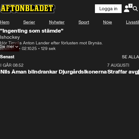
Logga in
Hem
Serier
Nyheter
Sport
Nöje
Livsstil
”Ingenting som stämde”
Ishockey
Hör Timrås Anton Lander efter förlusten mot Brynäs.
Se mer
Ishockey
•
02.10.25
•
129 sek
Senast
SE ALLA
I GÅR 08:52
1:08
7 AUGUSTI
Nils Åman blindrankar Djurgårdsikonerna
Straffar avg