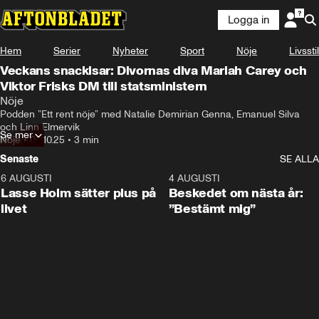
Logga in
Hem
Serier
Nyheter
Sport
Nöje
Livsstil
Veckans snackisar: Divornas diva Mariah Carey och
Viktor Frisks DM till statsministern
Nöje
Podden ”Ett rent nöje” med Natalie Demirian Genna, Emanuel Silva 
och Linn Elmervik
Se mer
Nöje
•
06.10.25
•
3 min
Senaste
SE ALLA
6 AUGUSTI
1:04
4 AUGUSTI
Lasse Holm sätter plus på
Beskedet om nästa år:
livet
”Bestämt mig”