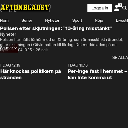
Logga in
Hem
Serier
Nyheter
Sport
Nöje
Livsstil
Polisen efter skjutningen: ”13-åring misstänkt”
Nyheter
Polisen har hållit förhör med en 13-åring, som är misstänkt i ärendet, 
efter skjutningen i Gävle natten till lördag. Det meddelades på en 
Se mer
pressträff under eftermiddagen. 

Nyheter
•
04.10.25
•
26 sek
SE ALLA
Sex personer skadades i skjutningen. Ingen av dem har livshotande 
skador, meddelar polisen.
I DAG 12:19
0:45
I DAG 10:16
Här knockas politikern på
Per-Inge fast i hemmet –
stranden
kan inte komma ut