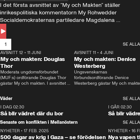
I det första avsnittet av ”My och Makten” ställer 
inrikespolitiska kommentatorn My Rohwedder 
Socialdemokraternas partiledare Magdalena 
Andersson till svars.
1
SE ALLA
AVSNITT 12
•
11 JUNI
26:27
AVSNITT 11
•
4 JUNI
2
My och makten: Douglas
My och makten: Denice
Thor
Westerberg
Moderata ungdomsförbundet 
Ungsvenskarnas 
(MUF:s) ordförande Douglas Thor 
förbundsordförande Denice 
gästar My och makten. I avsnittet 
Westerberg gästar My och makten.
diskuteras tonårsutvisningarna och 
avsnittet diskuteras migrationsfrå
hur Moderaterna ska locka väljare till 
och hur SD ska locka kvinnliga 
Väder
SE ALLA
valet i höst. 
väljare. 
I DAG 02:30
1:06
I GÅR 02:30
Så blir vädret där du bor
Så blir vädr
Senaste om konflikten i Mellanöstern
SE ALLA
NYHETER
•
17 FEB. 2025
0:45
NYHETER
•
16 F
500 dagar av krig i Gaza – se förödelsen
Nya vapen ti