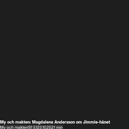
My och makten: Magdalena Andersson om Jimmie-hånet
My och makten
S1 E1
23.10.25
21 min