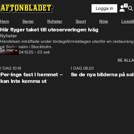
Logga in
Hem
Serier
Nyheter
Sport
Nöje
Livsstil
Här flyger taket till uteserveringen iväg
Nyheter
Händelsen inträffade under lördagsförmiddagen utanför en restaurang 
på Södermalm i Stockholm.
Se mer
Nyheter
•
04.10.25
•
23 sek
SE ALLA
I DAG 10:16
1:26
I DAG 08:20
Per-Inge fast i hemmet –
Se de nya bilderna på so
kan inte komma ut