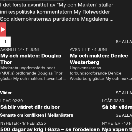
I det första avsnittet av ”My och Makten” ställer 
inrikespolitiska kommentatorn My Rohwedder 
Socialdemokraternas partiledare Magdalena 
Andersson till svars.
1
SE ALLA
AVSNITT 12
•
11 JUNI
26:27
AVSNITT 11
•
4 JUNI
2
My och makten: Douglas
My och makten: Denice
Thor
Westerberg
Moderata ungdomsförbundet 
Ungsvenskarnas 
(MUF:s) ordförande Douglas Thor 
förbundsordförande Denice 
gästar My och makten. I avsnittet 
Westerberg gästar My och makten.
diskuteras tonårsutvisningarna och 
avsnittet diskuteras migrationsfrå
hur Moderaterna ska locka väljare till 
och hur SD ska locka kvinnliga 
Väder
SE ALLA
valet i höst. 
väljare. 
I DAG 02:30
1:06
I GÅR 02:30
Så blir vädret där du bor
Så blir vädr
Senaste om konflikten i Mellanöstern
SE ALLA
NYHETER
•
17 FEB. 2025
0:45
NYHETER
•
16 F
500 dagar av krig i Gaza – se förödelsen
Nya vapen ti