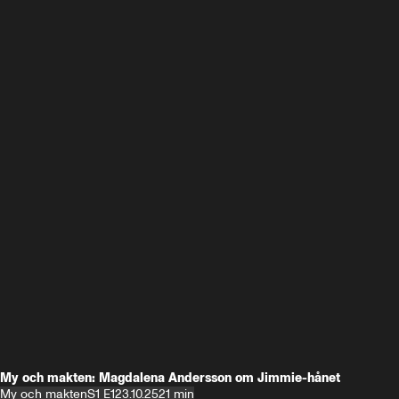
My och makten: Magdalena Andersson om Jimmie-hånet
My och makten
S1 E1
23.10.25
21 min