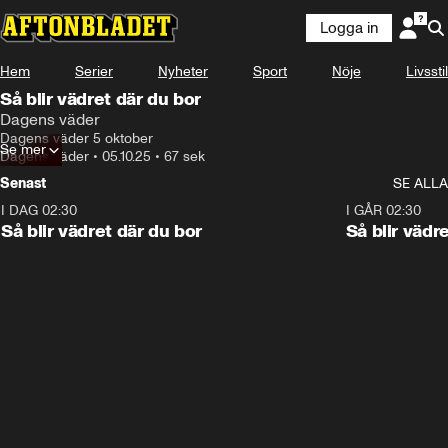
Logga in
Hem
Serier
Nyheter
Sport
Nöje
Livsstil
Så blir vädret där du bor
Dagens väder
Dagens väder 5 oktober
Se mer
Dagens väder
•
05.10.25
•
67 sek
Senast
SE ALLA
I DAG 02:30
1:06
I GÅR 02:30
Så blir vädret där du bor
Så blir vädr