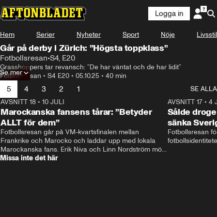
Logga in
Hem
Serier
Nyheter
Sport
Nöje
Livsstil
Går på derby i Zürich: ”Högsta toppklass”
Fotbollsresan
•
S4, E20
Grasshoppers tar revansch: ”De har väntat och de har lidit”
Se mer
Fotbollsresan
•
S4 E20
•
05.10.25
•
40 min
5
4
3
2
1
SE ALLA
AVSNITT 18
•
10 JULI
34:17
AVSNITT 17
•
4 
Marockanska fansens tårar: ”Betyder
Sålde droge
ALLT för dem”
sänka Sveri
Fotbollsresan går på VM-kvartsfinalen mellan 
Fotbollsresan fö
Frankrike och Marocko och laddar upp med lokala 
fotbollsidentitet
Marockanska fans. Erik Niva och Linn Nordström möts 
Missa inte det här
av stimmig frukost, tutande kycklingar och taxibil från 
Casablanca. 