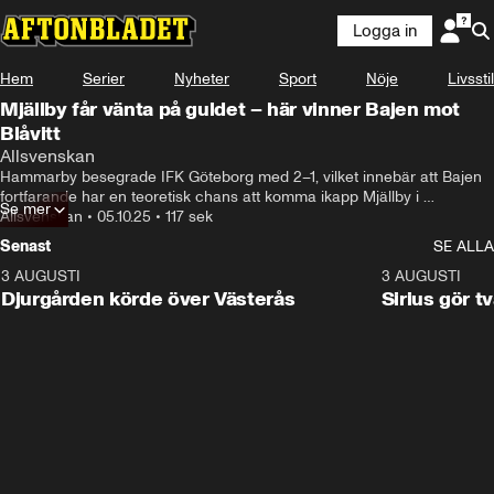
Logga in
Hem
Serier
Nyheter
Sport
Nöje
Livsstil
Mjällby får vänta på guldet – här vinner Bajen mot
Blåvitt
Allsvenskan
Hammarby besegrade IFK Göteborg med 2–1, vilket innebär att Bajen 
fortfarande har en teoretisk chans att komma ikapp Mjällby i 
Se mer
guldstriden.
Allsvenskan
•
05.10.25
•
117 sek
Senast
SE ALLA
3 AUGUSTI
3:00
3 AUGUSTI
Djurgården körde över Västerås
Sirius gör t