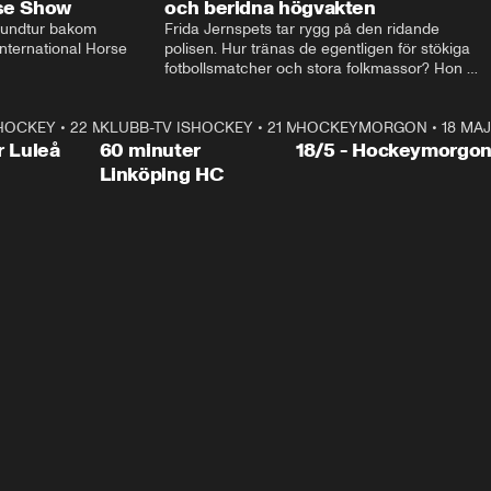
rse Show
och beridna högvakten
rundtur bakom 
Frida Jernspets tar rygg på den ridande 
ternational Horse 
polisen. Hur tränas de egentligen för stökiga 
fotbollsmatcher och stora folkmassor? Hon 
hälsar även på hos beridna högvakten, som 
den här dagen ska byta av högvakten, som 
SHOCKEY
1:00:28
•
22 MAJ
KLUBB-TV ISHOCKEY
vaktar slottet.
1:00:18
•
21 MAJ
HOCKEYMORGON
•
18 MAJ
Plus
r Luleå
60 minuter
18/5 - Hockeymorgo
Linköping HC