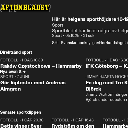
Här är helgens sporthöjdare 10-1
Sport
Sportbladet har listat några av hel
Sport
•
05.10.25
•
31 sek
SHL Svenska hockeyligan
Herrlandslaget i 
Direktsänd sport
FOTBOLL
•
I DAG 16:30
FOTBOLL
•
I DAG 16:3
Plus
Plus
Raków Częstochowa – Hammarby
IFK Göteborg – K
Nya avsnitt →
SPORT
•
7 JUNI
16:36
JIMMY HJÄRTA HOCK
Gör löptester med Andreas
En dag med Tre K
Almgren
Björck
Jimmy Wixtröm hänger 
Björck under debuten i
Senaste sportklippen
FOTBOLL
•
I GÅR 20:36
1:30
FOTBOLL
•
I GÅR 18:43
0:46
FOTBOLL
•
I
Betis vinner över
Rydström om den
Hammarby 