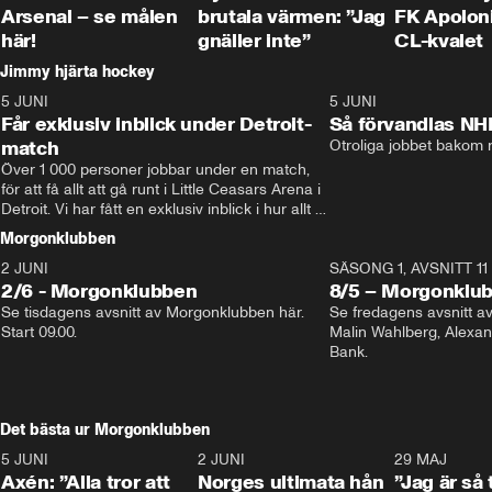
Arsenal – se målen
brutala värmen: ”Jag
FK Apoloni
här!
gnäller inte”
CL-kvalet
Jimmy hjärta hockey
5 JUNI
11:14
5 JUNI
Får exklusiv inblick under Detroit-
Så förvandlas NH
match
Otroliga jobbet bakom r
Över 1 000 personer jobbar under en match, 
för att få allt att gå runt i Little Ceasars Arena i 
Detroit. Vi har fått en exklusiv inblick i hur allt 
fungerar inför och under match i världens 
Morgonklubben
bästa hockeyliga
2 JUNI
SÄSONG 1, AVSNITT 11
2/6 - Morgonklubben
8/5 – Morgonklu
Se tisdagens avsnitt av Morgonklubben här. 
Se fredagens avsnitt 
Start 09.00. 
Malin Wahlberg, Alexa
Bank. 
Det bästa ur Morgonklubben
5 JUNI
0:44
2 JUNI
0:26
29 MAJ
Axén: ”Alla tror att
Norges ultimata hån
”Jag är så 