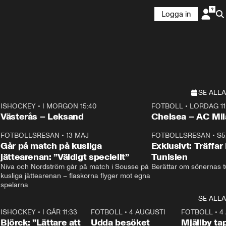
Logga in
SE ALLA
ISHOCKEY
•
I MORGON 15:40
FOTBOLL
•
LÖRDAG 11
Plus
Plus
Västerås – Leksand
Chelsea – AC M
3
FOTBOLLSRESAN
•
13 MAJ
33:19
FOTBOLLSRESAN
•
S5
Går på match på kusliga
Exklusivt: Träffar
jättearenan: ”Väldigt speciellt”
Tunisien
Niva och Nordström går på match i Sousse på 
Berättar om sönernas tu
kusliga jättearenan – flaskorna flyger mot egna 
spelarna 
SE ALLA
1
ISHOCKEY
•
I GÅR 11:33
2:08
FOTBOLL
•
4 AUGUSTI
0:21
FOTBOLL
•
4
Björck: ”Lättare att
Udda besöket
Mjällby t