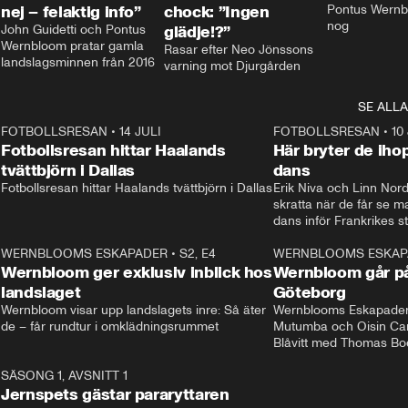
nej – felaktig info”
chock: ”Ingen
Pontus Wernbl
nog
John Guidetti och Pontus 
glädje!?”
Wernbloom pratar gamla 
Rasar efter Neo Jönssons 
landslagsminnen från 2016
varning mot Djurgården
SE ALLA
8
FOTBOLLSRESAN
•
14 JULI
41:35
FOTBOLLSRESAN
•
10
Fotbollsresan hittar Haalands
Här bryter de ih
tvättbjörn i Dallas
dans
Fotbollsresan hittar Haalands tvättbjörn i Dallas
Erik Niva och Linn Nord
skratta när de får se 
dans inför Frankrikes st
VM-kvartsfinalen. 
4
WERNBLOOMS ESKAPADER
•
S2, E4
24:20
WERNBLOOMS ESKAP
Plus
Wernbloom ger exklusiv inblick hos
Wernbloom går på
landslaget
Göteborg
Wernbloom visar upp landslagets inre: Så äter 
Wernblooms Eskapader:
de – får rundtur i omklädningsrummet
Mutumba och Oisin Cant
Blåvitt med Thomas Bo
0
SÄSONG 1, AVSNITT 1
25:12
Jernspets gästar pararyttaren