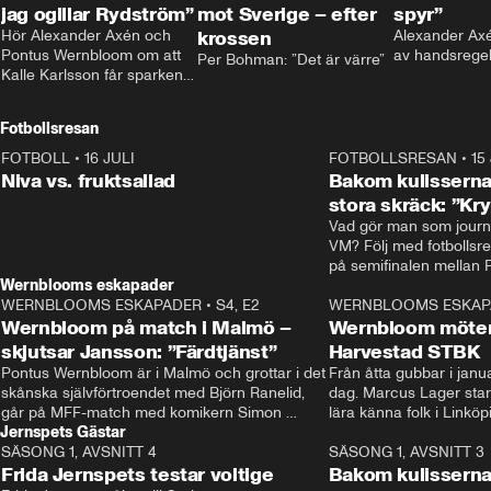
jag ogillar Rydström”
mot Sverige – efter
spyr”
Hör Alexander Axén och 
krossen
Alexander Axén
Pontus Wernbloom om att 
av handsrege
Per Bohman: ”Det är värre”
Kalle Karlsson får sparken 
från Bajen och att Henrik 
Rydström tar över
Fotbollsresan
FOTBOLL
•
16 JULI
0:44
FOTBOLLSRESAN
•
15
Niva vs. fruktsallad
Bakom kulisserna
stora skräck: ”Kr
Vad gör man som journa
VM? Följ med fotbollsr
Wernblooms eskapader
WERNBLOOMS ESKAPADER
•
S4, E2
38:23
WERNBLOOMS ESKAP
Wernbloom på match i Malmö –
Wernbloom möter
skjutsar Jansson: ”Färdtjänst”
Harvestad STBK
Pontus Wernbloom är i Malmö och grottar i det 
Från åtta gubbar i januar
skånska självförtroendet med Björn Ranelid, 
dag. Marcus Lager starta
går på MFF-match med komikern Simon 
lära känna folk i Linköp
Jernspets Gästar
”Chippen” Svensson och hjälper skadade 
STBK en institution – o
SÄSONG 1, AVSNITT 4
stjärnbacken Pontus Jansson hem. 
13:37
rakt in i värmen.
SÄSONG 1, AVSNITT 3
Frida Jernspets testar voltige
Bakom kulissern