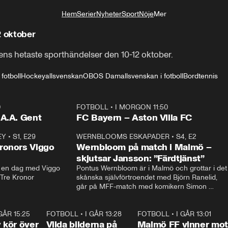
Hem
Serier
Nyheter
Sport
Nöje
Mer
Livsstil
2 oktober
gens hetaste sporthändelser den 10-12 oktober.
fotboll
Hockeyallsvenskan
OBOS Damallsvenskan i fotboll
Bordtennis
0
FOTBOLL
•
I MORGON 11:50
Plus
.A.A. Gent
FC Bayern – Aston Villa FC
EY
•
S1, E29
17:38
WERNBLOOMS ESKAPADER
•
S4, E2
38:2
ronors Viggo
Wernbloom på match i Malmö –
skjutsar Jansson: ”Färdtjänst”
en dag med Viggo 
Pontus Wernbloom är i Malmö och grottar i det 
 Tre Kronor
skånska självförtroendet med Björn Ranelid, 
går på MFF-match med komikern Simon 
”Chippen” Svensson och hjälper skadade 
stjärnbacken Pontus Jansson hem. 
 GÅR 15:25
1:31
FOTBOLL
•
I GÅR 13:28
0:22
FOTBOLL
•
I GÅR 13:01
1:3
kör över
Vilda bilderna på
Malmö FF vinner mot