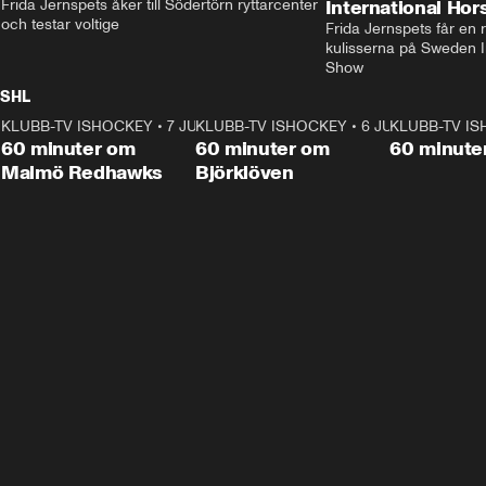
Frida Jernspets åker till Södertörn ryttarcenter 
International Ho
och testar voltige
Frida Jernspets får en 
kulisserna på Sweden In
Show
SHL
KLUBB-TV ISHOCKEY
1:02:53
•
7 JUNI
KLUBB-TV ISHOCKEY
1:00:59
•
6 JUNI
KLUBB-TV I
Plus
Plus
60 minuter om
60 minuter om
60 minute
Malmö Redhawks
Björklöven