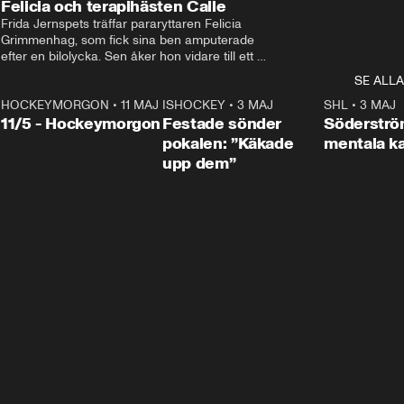
Felicia och terapihästen Calle
Frida Jernspets träffar pararyttaren Felicia 
Grimmenhag, som fick sina ben amputerade 
efter en bilolycka. Sen åker hon vidare till ett 
vård- och omsorgsboende med den 76 
SE ALLA
centimeter höga terapihästen Calle.
HOCKEYMORGON
•
11 MAJ
ISHOCKEY
•
3 MAJ
0:22
SHL
•
3 MAJ
n
11/5 - Hockeymorgon
Festade sönder
Söderströ
pokalen: ”Käkade
mentala 
upp dem”