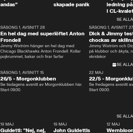
andas”
skapade panik
ledning på 
i CL-kvale
SE ALLA
8
SÄSONG 1, AVSNITT 28
20:38
SÄSONG 1, AVSNITT 2
Plus
En hel dag med superlöftet Anton
Dick & Jimmy test
Frondell
chockas av skill
Jimmy Wixtröm hänger en hel dag med 
Jimmy Wixtröm och Dick
Chicago Blackhawks Anton Frondell. Kollar 
på klubbor och åkyta, r
pojkrummet, bakar och firar farfar
skridskor 
SE ALLA
SÄSONG 1, AVSNITT 15
22 MAJ
26/5 - Morgonklubben
22/5 - Morgonkl
Se tisdagens avsnitt av Morgonklubben här. 
Se fredagens avsnitt a
Start 09.00. 
Start 09.00. 
SE ALLA
3
19 MAJ
0:39
19 MAJ
0:34
12 MAJ
Guidetti: ”Nej, nej,
John Guidettis
Wernbloom