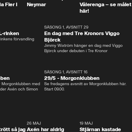
a Fier i
Neymar
Vålerenga – se målet
här!
1:04
SÄSONG 1, AVSNITT 29
17:3
L-rinken
En dag med Tre Kronors Viggo
inkens förvandling
Björck
Jimmy Wixtröm hänger en dag med Viggo 
Björck under debuten i Tre Kronor
SÄSONG 1, AVSNITT 16
bben
29/5 - Morgonklubben
av Morgonklubben med 
Se fredagens avsnitt av Morgonklubben här. 
nder Axén och Simon 
Start 09.00. 
0:30
26 MAJ
0:31
19 MAJ
0:4
trött så jag
Axén har aldrig
Stjärnan kastade