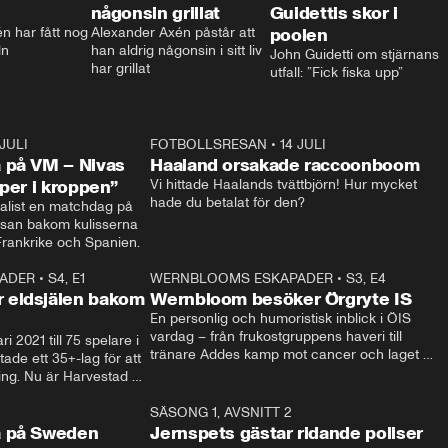
någonsin grillat
Guidettis skor i
 har fått nog 
Alexander Axén påstår att 
poolen
ln
han aldrig någonsin i sitt liv 
John Guidetti om stjärnans 
har grillat
utfall: ”Fick fiska upp”
 JULI
36:52
FOTBOLLSRESAN
•
14 JULI
0:3
 på VM – Nivas
Haaland orsakade raccoonboom
yper i kroppen”
Vi hittade Haalands tvättbjörn! Hur mycket 
hade du betalat för den?
list en matchdag på 
esan bakom kulisserna 
på semifinalen mellan Frankrike och Spanien. 
ADER
•
S4, E1
32:14
WERNBLOOMS ESKAPADER
•
S3, E4
33:1
Plus
 eldsjälen bakom
Wernbloom besöker Örgryte IS
En personlig och humoristisk inblick i ÖIS 
vardag – från frukostgruppens haveri till 
i 2021 till 75 spelare i 
tränare Addes kamp mot cancer och laget 
de ett 35+-lag för att 
som siktar mot Allsvenskan.
ing. Nu är Harvestad 
ch Wernbloom kliver 
14:14
SÄSONG 1, AVSNITT 2
24:5
a på Sweden
Jernspets gästar ridande poliser