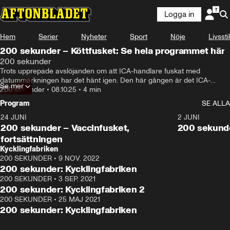
Logga in
Hem
Serier
Nyheter
Sport
Nöje
Livsstil
200 sekunder – Köttfusket: Se hela programmet här
200 sekunder
Trots upprepade avslöjanden om att ICA-handlare fuskat med 
datummärkningen har det hänt igen. Den här gången är det ICA-
Se mer
butiken på en av Stockholms finaste adresser som märkt om kött som 
200 sekunder
•
08.10.25
•
4 min
passerat bäst före-datum.
Program
SE ALLA
24 JUNI
5:00
2 JUNI
200 sekunder – Vaccinfusket,
200 sekunde
fortsättningen
Kycklingfabriken
200 SEKUNDER
•
9 NOV. 2022
4:26
200 sekunder: Kycklingfabriken
200 SEKUNDER
•
3 SEP. 2021
4:07
200 sekunder: Kycklingfabriken 2
200 SEKUNDER
•
25 MAJ 2021
4:15
200 sekunder: Kycklingfabriken