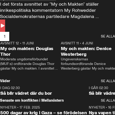
I det första avsnittet av ”My och Makten” ställer 
inrikespolitiska kommentatorn My Rohwedder 
Socialdemokraternas partiledare Magdalena 
Andersson till svars.
1
SE ALLA
AVSNITT 12
•
11 JUNI
26:27
AVSNITT 11
•
4 JUNI
2
My och makten: Douglas
My och makten: Denice
Thor
Westerberg
Moderata ungdomsförbundet 
Ungsvenskarnas 
(MUF:s) ordförande Douglas Thor 
förbundsordförande Denice 
gästar My och makten. I avsnittet 
Westerberg gästar My och makten.
diskuteras tonårsutvisningarna och 
avsnittet diskuteras migrationsfrå
hur Moderaterna ska locka väljare till 
och hur SD ska locka kvinnliga 
Väder
SE ALLA
valet i höst. 
väljare. 
I DAG 02:30
1:06
I GÅR 02:30
Så blir vädret där du bor
Så blir vädr
Senaste om konflikten i Mellanöstern
SE ALLA
NYHETER
•
17 FEB. 2025
0:45
NYHETER
•
16 F
500 dagar av krig i Gaza – se förödelsen
Nya vapen ti