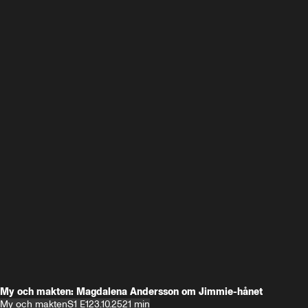
My och makten: Magdalena Andersson om Jimmie-hånet
My och makten
S1 E1
23.10.25
21 min