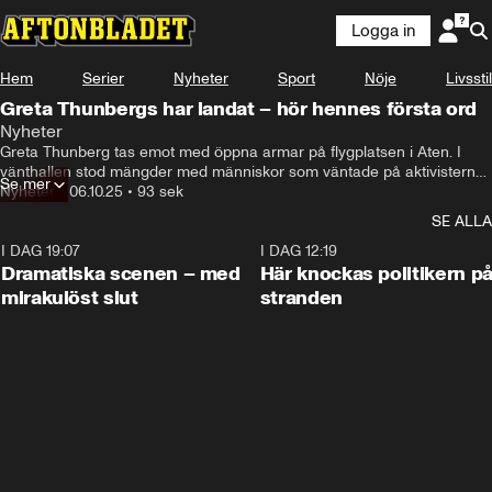
Logga in
Hem
Serier
Nyheter
Sport
Nöje
Livsstil
Greta Thunbergs har landat – hör hennes första ord
Nyheter
Greta Thunberg tas emot med öppna armar på flygplatsen i Aten. I 
vänthallen stod mängder med människor som väntade på aktivisterna. 
Se mer
Hör hennes första ord.
Nyheter
•
06.10.25
•
93 sek
SE ALLA
I DAG 19:07
0:42
I DAG 12:19
Dramatiska scenen – med
Här knockas politikern p
mirakulöst slut
stranden