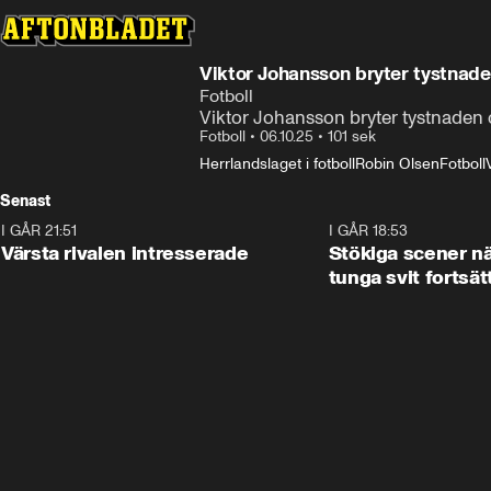
Viktor Johansson bryter tystnad
Fotboll
Viktor Johansson bryter tystnaden 
Fotboll
•
06.10.25
•
101 sek
Herrlandslaget i fotboll
Robin Olsen
Fotboll
Senast
I GÅR 21:51
0:31
I GÅR 18:53
Värsta rivalen intresserade
Stökiga scener nä
tunga svit fortsät