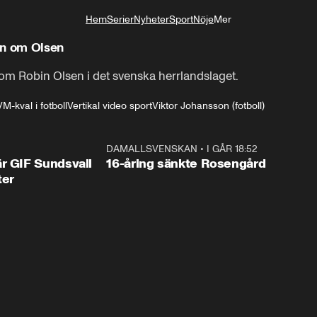
Hem
Serier
Nyheter
Sport
Nöje
Mer
Livsstil
en om Olsen
om Robin Olsen i det svenska herrlandslaget.
VM-kval i fotboll
Vertikal video sport
Viktor Johansson (fotboll)
1:44
DAMALLSVENSKAN
•
I GÅR 18:52
0:4
r GIF Sundsvall
16-åring sänkte Rosengård
ter