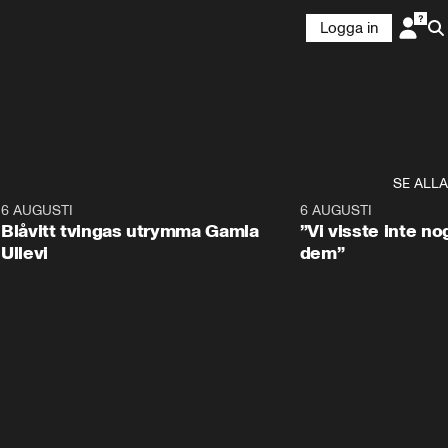
Logga in
SE ALLA
7
6 AUGUSTI
0:29
6 AUGUSTI
Blåvitt tvingas utrymma Gamla
”Vi visste inte n
Ullevi
dem”