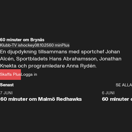
60 minuter om Brynäs
Klubb-TV ishockey
08.10.25
60 min
Plus
En djupdykning tillsammans med sportchef Johan 
Alcén, Sportbladets Hans Abrahamsson, Jonathan 
Knekta och programledare Anna Rydén.
Skaffa Plus
Logga in
Senast
SE ALLA
7 JUNI
1:02:53
6 JUNI
Plus
60 minuter om Malmö Redhawks
60 minuter 