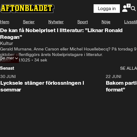
Logga in
Hem
Serier
Nyheter
Sport
Nöje
Livsstil
De kan få Nobelpriset i litteratur: ”Liknar Ronald
Reagan”
Kultur
Gerald Murnane, Anne Carson eller Michel Houellebecq? På torsdag 9 
oktober offentliggörs årets Nobelpristagare i litteratur.
Se mer
Kultur
•
08.10.25
•
34 sek
Senast
SE ALLA
30 JUNI
0:49
22 JUNI
Lycksele stänger förlossningen i
Bakom partie
sommar
format”