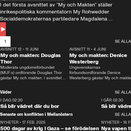
I det första avsnittet av ”My och Makten” ställer 
inrikespolitiska kommentatorn My Rohwedder 
Socialdemokraternas partiledare Magdalena 
Andersson till svars.
1
SE ALLA
AVSNITT 12
•
11 JUNI
26:27
AVSNITT 11
•
4 JUNI
2
My och makten: Douglas
My och makten: Denice
Thor
Westerberg
Moderata ungdomsförbundet 
Ungsvenskarnas 
(MUF:s) ordförande Douglas Thor 
förbundsordförande Denice 
gästar My och makten. I avsnittet 
Westerberg gästar My och makten.
diskuteras tonårsutvisningarna och 
avsnittet diskuteras migrationsfrå
hur Moderaterna ska locka väljare till 
och hur SD ska locka kvinnliga 
Väder
SE ALLA
valet i höst. 
väljare. 
I DAG 02:30
1:06
I GÅR 02:30
Så blir vädret där du bor
Så blir vädr
Senaste om konflikten i Mellanöstern
SE ALLA
NYHETER
•
17 FEB. 2025
0:45
NYHETER
•
16 F
500 dagar av krig i Gaza – se förödelsen
Nya vapen ti