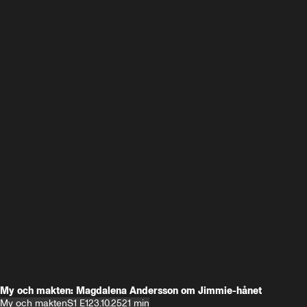
My och makten: Magdalena Andersson om Jimmie-hånet
My och makten
S1 E1
23.10.25
21 min