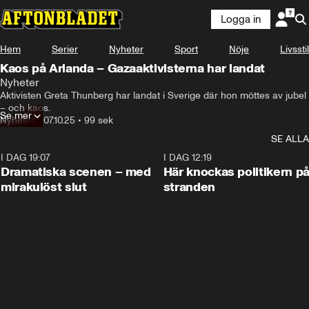
Logga in
Hem
Serier
Nyheter
Sport
Nöje
Livsstil
Kaos på Arlanda – Gazaaktivisterna har landat
Nyheter
Aktivisten Greta Thunberg har landat i Sverige där hon möttes av jubel 
– och kaos.
Se mer
Nyheter
•
07.10.25
•
99 sek
SE ALLA
I DAG 19:07
0:42
I DAG 12:19
Dramatiska scenen – med
Här knockas politikern p
mirakulöst slut
stranden