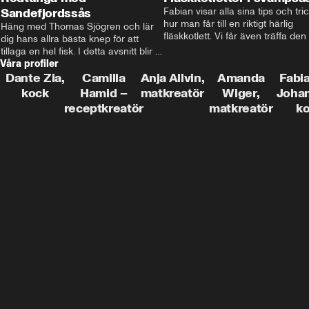
Sandefjordssås
Fabian visar alla sina tips och tric
hur man får till en riktigt härlig 
Häng med Thomas Sjögren och lär 
fläskkotlett. Vi får även träffa den 
dig hans allra bästa knep för att 
före detta schlagerkungen Fredrik
tillaga en hel fisk. I detta avsnitt blir 
som lämnat stan och sadlat om till
Våra profiler
de helstekt rödtunga med 
grisbonde på Gotland.
sandefjordssås och en magisk sallad 
Dante Zia,
Camilla
Anja Allvin,
Amanda
Fabia
på pepparrot och äpple.
kock
Hamid –
matkreatör
Wiger,
Joha
receptkreatör
matkreatör
k