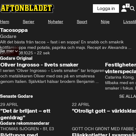
Logga in
Hem
Serier
Nyheter
Sport
Nöje
Livsstil
Tacosoppa
Godare
Allt det bästa från tacos – fast i en soppa! En snabb och smakrik 
köttfärssoppa med potatis, paprika och majs. Recept av Alexandra 
Se mer
Marzocchelli.
Godare
•
08.10.25
•
22 sek
Godare Original
Oliver Ingrosso - livets smaker
Festlighete
I serien ”Oliver Ingrosso – Livets smaker” tar krögaren 
vinterspecia
och matälskaren Oliver med oss på en smakresa 
Catarina König, 
genom Italien. Självklart hälsar brodern Benjamin 
tillbaka med en
Ingrosso på i Rom.
smaker i fokus. D
julfavoriter och 
Senaste Godare
SE ALLA
succé.
29 APRIL
0:50
22 APRIL
”Det är briljant – ett
”Otroligt gott – världskla
genidrag”
Godare rekommenderar
THOMAS SJÖGREN
•
S1, E3
13:56
GOTT OCH GRÖNT MED FABBE
Rödtunga med
Fläskkotletter i svampså