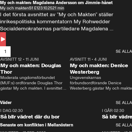
My och makten: Magdalena Andersson om Jimmie-hånet
My och makten
S1 E1
23.10.25
21 min
I det första avsnittet av ”My och Makten” ställer 
inrikespolitiska kommentatorn My Rohwedder 
Socialdemokraternas partiledare Magdalena 
Andersson till svars.
1
SE ALLA
AVSNITT 12
•
11 JUNI
26:27
AVSNITT 11
•
4 JUNI
2
My och makten: Douglas
My och makten: Denice
Thor
Westerberg
Moderata ungdomsförbundet 
Ungsvenskarnas 
(MUF:s) ordförande Douglas Thor 
förbundsordförande Denice 
gästar My och makten. I avsnittet 
Westerberg gästar My och makten.
diskuteras tonårsutvisningarna och 
avsnittet diskuteras migrationsfrå
hur Moderaterna ska locka väljare till 
och hur SD ska locka kvinnliga 
Väder
SE ALLA
valet i höst. 
väljare. 
I DAG 02:30
1:06
I GÅR 02:30
Så blir vädret där du bor
Så blir vädr
Senaste om konflikten i Mellanöstern
SE ALLA