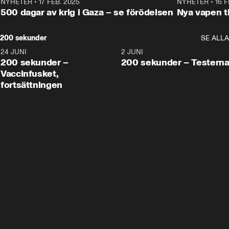
NYHETER
•
17 FEB. 2025
0:45
NYHETER
•
16 F
500 dagar av krig i Gaza – se förödelsen
Nya vapen ti
200 sekunder
SE ALLA
24 JUNI
5:00
2 JUNI
200 sekunder –
200 sekunder – Testern
Vaccinfusket,
fortsättningen