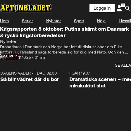
Logga in
Hem
Serier
Nyheter
Sport
Nöje
Livsstil
Krigsrapporten 8 oktober: Putins skämt om Danmark
& ryska krigsförberedelser
Nyheter
Drönarkaos i Danmark och Norge har lett till diskussioner om EU:s 
luftförsvar. Ryssland sägs förbereda sig för krig med Nato. Och den 
Se mer
oväntade kampen drönare vs. pinne har fångats på film. Hör Joakim 
Nyheter
•
11.10.25
•
21 min
Paasikivi om det senaste kring kriget i Ukraina.
SE ALLA
DAGENS VÄDER
•
I DAG 02:30
1:06
I GÅR 19:07
Så blir vädret där du bor
Dramatiska scenen – me
mirakulöst slut