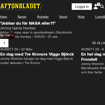
Logga in
Hem
Serier
Nyheter
Sport
Nöje
Livsstil
”Jobbar du för NASA eller?!”
Jimmy hjärta Hockey
Adrian Kempe visar in spontanköpet i Stockholm
Se mer
Jimmy hjärta Hockey
•
10.10.25
•
37 sek
1
SE ALLA
AVSNITT 29
•
22 MAJ
17:38
AVSNITT 28
•
8
Plus
En dag med Tre Kronors Viggo Björck
En hel dag 
Jimmy Wixtröm hänger en dag med Viggo Björck 
Frondell
under debuten i Tre Kronor
Jimmy Wixtröm 
Blackhawks Anto
och firar farfar