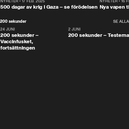
NYHETER
•
17 FEB. 2025
0:45
NYHETER
•
16 F
500 dagar av krig i Gaza – se förödelsen
Nya vapen ti
200 sekunder
SE ALLA
24 JUNI
5:00
2 JUNI
200 sekunder –
200 sekunder – Testern
Vaccinfusket,
fortsättningen