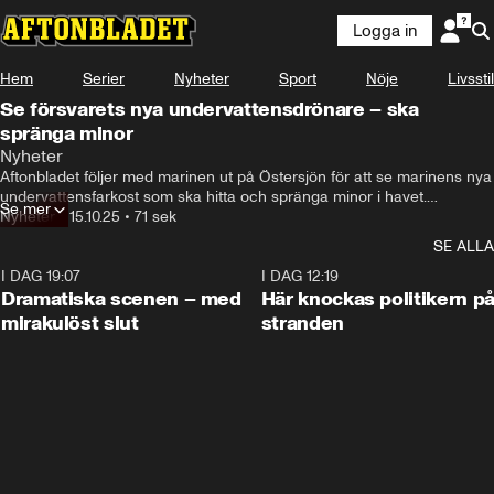
Logga in
Hem
Serier
Nyheter
Sport
Nöje
Livsstil
Se försvarets nya undervattensdrönare – ska
spränga minor
Nyheter
Aftonbladet följer med marinen ut på Östersjön för att se marinens nya 
undervattensfarkost som ska hitta och spränga minor i havet.

Se mer
– Minor fortsätter att vara ett vapen som är modernt, säger fartygschef 
Nyheter
•
15.10.25
•
71 sek
Anton Holmberg.
SE ALLA
I DAG 19:07
0:42
I DAG 12:19
Dramatiska scenen – med
Här knockas politikern p
mirakulöst slut
stranden