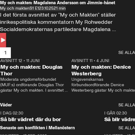
My och makten: Magdalena Andersson om Jimmie-hånet
My och makten
S1 E1
23.10.25
21 min
I det första avsnittet av ”My och Makten” ställer 
inrikespolitiska kommentatorn My Rohwedder 
Socialdemokraternas partiledare Magdalena 
Andersson till svars.
1
SE ALLA
AVSNITT 12
•
11 JUNI
26:27
AVSNITT 11
•
4 JUNI
2
My och makten: Douglas
My och makten: Denice
Thor
Westerberg
Moderata ungdomsförbundet 
Ungsvenskarnas 
(MUF:s) ordförande Douglas Thor 
förbundsordförande Denice 
gästar My och makten. I avsnittet 
Westerberg gästar My och makten.
diskuteras tonårsutvisningarna och 
avsnittet diskuteras migrationsfrå
hur Moderaterna ska locka väljare till 
och hur SD ska locka kvinnliga 
Väder
SE ALLA
valet i höst. 
väljare. 
I DAG 02:30
1:06
I GÅR 02:30
Så blir vädret där du bor
Så blir vädr
Senaste om konflikten i Mellanöstern
SE ALLA