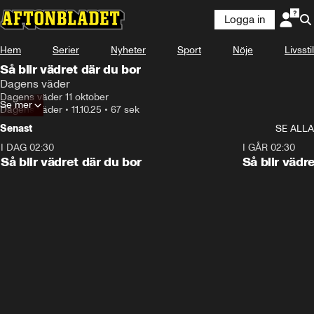
Logga in
Hem
Serier
Nyheter
Sport
Nöje
Livsstil
Så blir vädret där du bor
Dagens väder
Dagens väder 11 oktober
Se mer
Dagens väder
•
11.10.25
•
67 sek
Senast
SE ALLA
I DAG 02:30
1:06
I GÅR 02:30
Så blir vädret där du bor
Så blir vädr