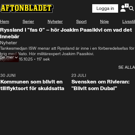
Logga in
Hem
Serier
Nyheter
Sport
Nöje
Livsstil
Ryssland i "fas 0" – hör Joakim Paasikivi om vad det
innebär
Nyheter
Tankesmedjan ISW menar att Ryssland är inne i en förberedelsefas för 
krig med Nato. Hör militärexpert Joakim Paasikivi.
Se mer
Nyheter
•
15.10.25
•
117 sek
SE ALLA
30 JUNI
1:24
23 JULI
Kommunen som blivit en
Svensken om Rivieran:
tillflyktsort för skuldsatta
"Blivit som Dubai"