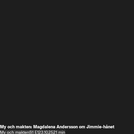
My och makten: Magdalena Andersson om Jimmie-hånet
My och makten
S1 E1
23.10.25
21 min