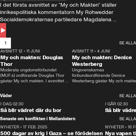
I det första avsnittet av ”My och Makten” ställer 
inrikespolitiska kommentatorn My Rohwedder 
Socialdemokraternas partiledare Magdalena 
Andersson till svars.
1
SE ALLA
AVSNITT 12
•
11 JUNI
26:27
AVSNITT 11
•
4 JUNI
2
My och makten: Douglas
My och makten: Denice
Thor
Westerberg
Moderata ungdomsförbundet 
Ungsvenskarnas 
(MUF:s) ordförande Douglas Thor 
förbundsordförande Denice 
gästar My och makten. I avsnittet 
Westerberg gästar My och makten.
diskuteras tonårsutvisningarna och 
avsnittet diskuteras migrationsfrå
hur Moderaterna ska locka väljare till 
och hur SD ska locka kvinnliga 
Väder
SE ALLA
valet i höst. 
väljare. 
I DAG 02:30
1:06
I GÅR 02:30
Så blir vädret där du bor
Så blir vädr
Senaste om konflikten i Mellanöstern
SE ALLA
NYHETER
•
17 FEB. 2025
0:45
NYHETER
•
16 F
500 dagar av krig i Gaza – se förödelsen
Nya vapen ti