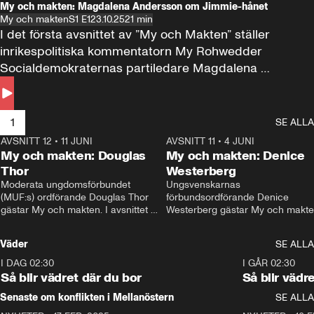
My och makten: Magdalena Andersson om Jimmie-hånet
My och makten
S1 E1
23.10.25
21 min
I det första avsnittet av ”My och Makten” ställer 
inrikespolitiska kommentatorn My Rohwedder 
Socialdemokraternas partiledare Magdalena 
Andersson till svars.
1
SE ALLA
AVSNITT 12
•
11 JUNI
26:27
AVSNITT 11
•
4 JUNI
2
My och makten: Douglas
My och makten: Denice
Thor
Westerberg
Moderata ungdomsförbundet 
Ungsvenskarnas 
(MUF:s) ordförande Douglas Thor 
förbundsordförande Denice 
gästar My och makten. I avsnittet 
Westerberg gästar My och makten.
diskuteras tonårsutvisningarna och 
avsnittet diskuteras migrationsfrå
hur Moderaterna ska locka väljare till 
och hur SD ska locka kvinnliga 
Väder
SE ALLA
valet i höst. 
väljare. 
I DAG 02:30
1:06
I GÅR 02:30
Så blir vädret där du bor
Så blir vädr
Senaste om konflikten i Mellanöstern
SE ALLA