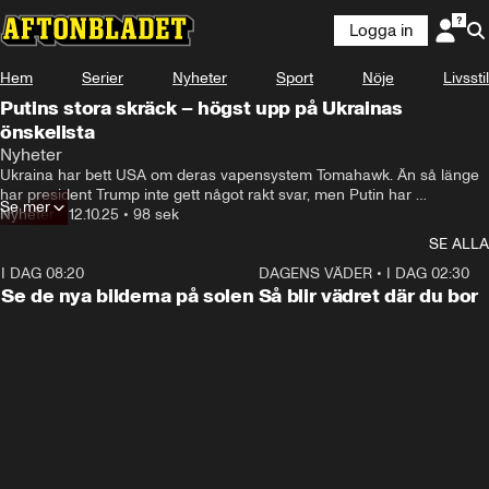
Logga in
Hem
Serier
Nyheter
Sport
Nöje
Livsstil
Putins stora skräck – högst upp på Ukrainas
önskelista
Nyheter
Ukraina har bett USA om deras vapensystem Tomahawk. Än så länge 
har president Trump inte gett något rakt svar, men Putin har 
Se mer
kommenterat. Hör militärexpert Joakim Paasikivi om vad Tomahawk till 
Nyheter
•
12.10.25
•
98 sek
Ukraina skulle innebära.
SE ALLA
I DAG 08:20
0:19
DAGENS VÄDER
•
I DAG 02:30
Se de nya bilderna på solen
Så blir vädret där du bor