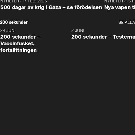
NYHETER
•
17 FEB. 2025
0:45
NYHETER
•
16 F
500 dagar av krig i Gaza – se förödelsen
Nya vapen ti
200 sekunder
SE ALLA
24 JUNI
5:00
2 JUNI
200 sekunder –
200 sekunder – Testern
Vaccinfusket,
fortsättningen