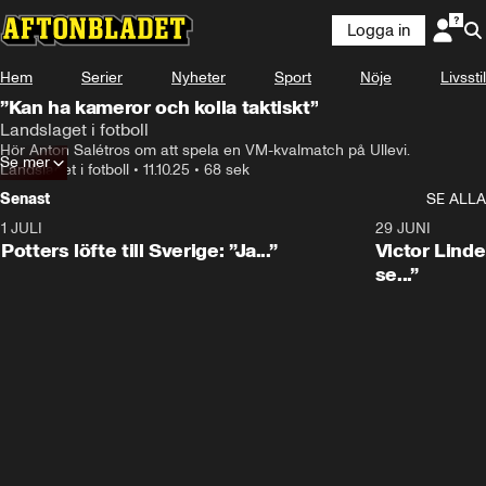
Logga in
Hem
Serier
Nyheter
Sport
Nöje
Livsstil
”Kan ha kameror och kolla taktiskt”
Landslaget i fotboll
Hör Anton Salétros om att spela en VM-kvalmatch på Ullevi.
Se mer
Landslaget i fotboll
•
11.10.25
•
68 sek
Senast
SE ALLA
1 JULI
0:30
29 JUNI
Potters löfte till Sverige: ”Ja...”
Victor Lindel
se...”