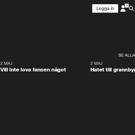
Logga in
SE ALLA
9
2 MAJ
0:33
2 MAJ
Vill inte lova fansen något
Hatet till grannb