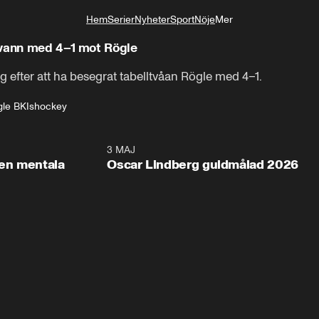
Hem
Serier
Nyheter
Sport
Nöje
Mer
Livsstil
 vann med 4–1 mot Rögle
g efter att ha besegrat tabelltvåan Rögle med 4–1.
gle BK
Ishockey
2:26
3 MAJ
1:0
en mentala
Oscar Lindberg guldmålad 2026