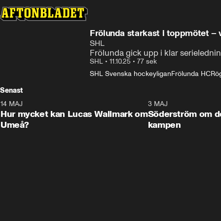
Frölunda starkast i toppmötet –
SHL
Frölunda gick upp i klar serielednin
SHL
•
11.10.25
•
77 sek
SHL Svenska hockeyligan
Frölunda HC
Rö
Senast
14 MAJ
1:18
3 MAJ
Plus
Hur mycket kan Lucas Wallmark om
Söderström om d
Umeå?
kampen