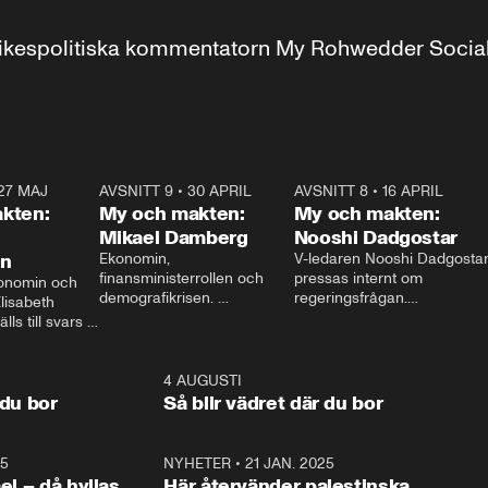
r inrikespolitiska kommentatorn My Rohwedder Soci
27 MAJ
3:51
AVSNITT 9
•
30 APRIL
24:00
AVSNITT 8
•
16 APRIL
25:1
kten:
My och makten:
My och makten:
Mikael Damberg
Nooshi Dadgostar
on
Ekonomin, 
V-ledaren Nooshi Dadgostar
finansministerrollen och 
pressas internt om 
onomin och 
demografikrisen. 
regeringsfrågan.

lisabeth 
Oppositionen ställs till svars 
I Aftonbladets 
ls till svars 
när Socialdemokraternas 
partiledarutfrågning ”My 
stern gästar 
Mikael Damberg gästar My 
och Makten” sätter hon ner 
My och Makten. 
och Makten. 
foten mot kritikerna:

1:06
4 AUGUSTI
1:0
– Vi ställer upp i val. Ska vi 
 du bor
Så blir vädret där du bor
vara med så sitter vi förstås 
25
1:22
NYHETER
•
21 JAN. 2025
0:5
ael – då hyllas
Här återvänder palestinska