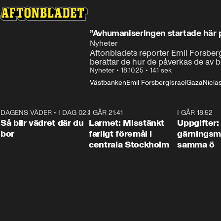
”Avhumaniseringen startade här
Nyheter
Aftonbladets reporter Emil Forsbe
berättar de hur de påverkas de av b
Nyheter
•
18.10.25
•
141 sek
Västbanken
Emil Forsberg
Israel
Gaza
Nicl
DAGENS VÄDER
•
I DAG 02:30
1:06
I GÅR 21:41
0:35
I GÅR 18:52
Så blir vädret där du
Larmet: Misstänkt
Uppgifter:
bor
farligt föremål i
gärningsm
centrala Stockholm
samma ö