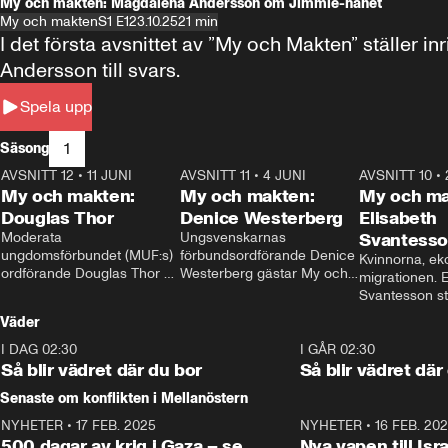
My och makten: Magdalena Andersson om Jimmie-hånet
My och makten
S1 E1
23.10.25
21 min
I det första avsnittet av ”My och Makten” ställe
Andersson till svars.
Spela upp
1
Säsong
AVSNITT 12
•
11 JUNI
26:27
AVSNITT 11
•
4 JUNI
23:40
AVSNITT 10
•
My och makten:
My och makten:
My och ma
Douglas Thor
Denice Westerberg
Elisabeth
Moderata 
Ungsvenskarnas 
Svantess
ungdomsförbundet (MUF:s) 
förbundsordförande Denice 
Kvinnorna, ek
ordförande Douglas Thor 
Westerberg gästar My och 
migrationen. E
gästar My och makten. I 
makten. I avsnittet 
Svantesson stäl
avsnittet diskuteras 
diskuteras migrationsfrågan 
när finansmini
Väder
tonårsutvisningarna och hur 
och hur SD ska locka 
Moderaterna ska locka 
kvinnliga väljare. 
I DAG 02:30
1:06
I GÅR 02:30
väljare till valet i höst. 
Så blir vädret där du bor
Så blir vädret där
Senaste om konflikten i Mellanöstern
NYHETER
•
17 FEB. 2025
0:45
NYHETER
•
16 FEB. 20
500 dagar av krig i Gaza – se
Nya vapen till Isr