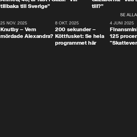
tillbaka till Sverige”
till?”
SE ALLA
3
25 NOV. 2025
31:05
8 OKT. 2025
4:29
4 JUNI 2025
Knutby – Vem
200 sekunder –
Finansmin
mördade Alexandra?
Köttfusket: Se hela
125 procent
programmet här
"Skattever
viktig uppg