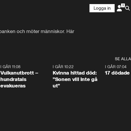
Logga in
tbanken och möter människor. Här 
SE ALLA
4
I GÅR 11:08
0:27
I GÅR 10:22
1:12
I GÅR 07:04
Vulkanutbrott –
Kvinna hittad död:
17 dödade 
hundratals
”Sonen vill inte gå
evakueras
ut”