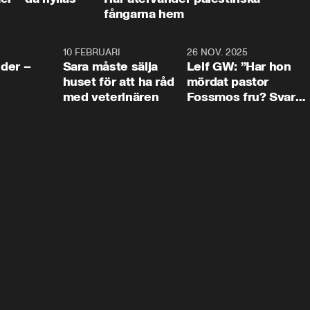
fångarna hem
4:24
10 FEBRUARI
4:13
26 NOV. 2025
8:1
der –
Sara måste sälja
Leif GW: ”Har hon
huset för att ha råd
mördat pastor
med veterinären
Fossmos fru? Svar
nej.”