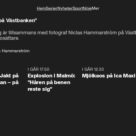
Hem
Serier
Nyheter
Sport
Nöje
Mer
Livsstil
 på Västbanken”
rg är tillsammans med fotograf Niclas Hammarström på Väs
osättare.
as Hammarström
0:33
I GÅR 17:50
1:10
I GÅR 12:33
0:2
 Jakt på
Explosion i Malmö:
Mjölkaos på Ica Maxi
an – på
”Håren på benen
reste sig”