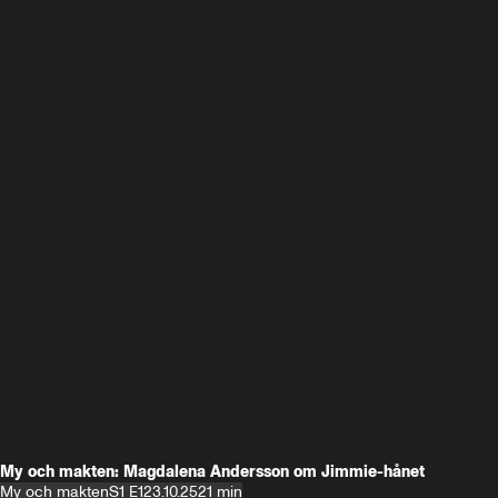
My och makten: Magdalena Andersson om Jimmie-hånet
My och makten
S1 E1
23.10.25
21 min