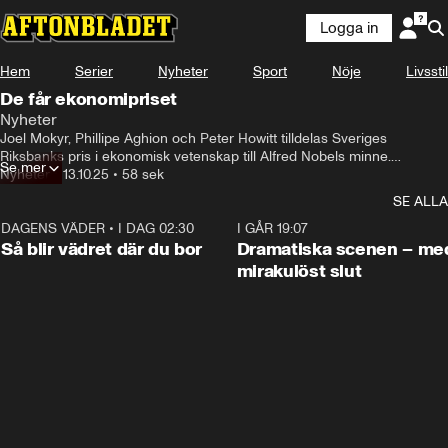
Logga in
Hem
Serier
Nyheter
Sport
Nöje
Livsstil
De får ekonomipriset
Nyheter
Joel Mokyr, Phillipe Aghion och Peter Howitt tilldelas Sveriges 
Riksbanks pris i ekonomisk vetenskap till Alfred Nobels minne.

Se mer
Nyheter
•
13.10.25
•
58 sek
Trion får priset för att ha förklarat innovationsdriven ekonomisk tillväxt.
SE ALLA
DAGENS VÄDER
•
I DAG 02:30
1:06
I GÅR 19:07
Så blir vädret där du bor
Dramatiska scenen – me
mirakulöst slut