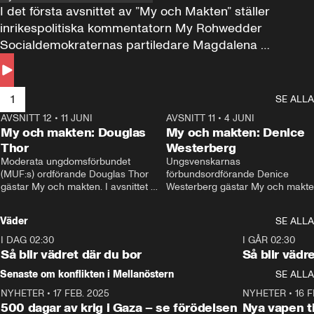
I det första avsnittet av ”My och Makten” ställer 
inrikespolitiska kommentatorn My Rohwedder 
Socialdemokraternas partiledare Magdalena 
Andersson till svars.
1
SE ALLA
AVSNITT 12
•
11 JUNI
26:27
AVSNITT 11
•
4 JUNI
2
My och makten: Douglas
My och makten: Denice
Thor
Westerberg
Moderata ungdomsförbundet 
Ungsvenskarnas 
(MUF:s) ordförande Douglas Thor 
förbundsordförande Denice 
gästar My och makten. I avsnittet 
Westerberg gästar My och makten.
diskuteras tonårsutvisningarna och 
avsnittet diskuteras migrationsfrå
hur Moderaterna ska locka väljare till 
och hur SD ska locka kvinnliga 
Väder
SE ALLA
valet i höst. 
väljare. 
I DAG 02:30
1:06
I GÅR 02:30
Så blir vädret där du bor
Så blir vädr
Senaste om konflikten i Mellanöstern
SE ALLA
NYHETER
•
17 FEB. 2025
0:45
NYHETER
•
16 F
500 dagar av krig i Gaza – se förödelsen
Nya vapen ti