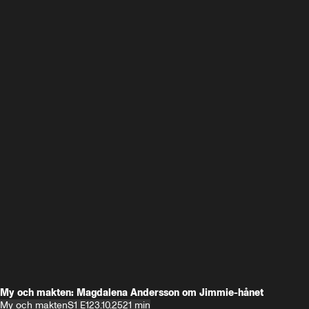
My och makten: Magdalena Andersson om Jimmie-hånet
My och makten
S1 E1
23.10.25
21 min