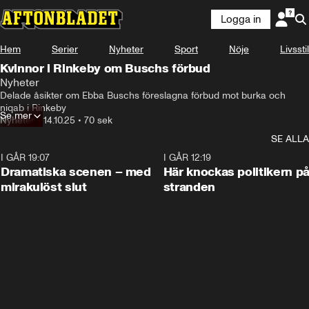
Logga in
Hem
Serier
Nyheter
Sport
Nöje
Livsstil
Kvinnor i Rinkeby om Buschs förbud
Nyheter
Delade åsikter om Ebba Buschs föreslagna förbud mot burka och 
niqab i Rinkeby
Se mer
Nyheter
•
14.10.25
•
70 sek
SE ALLA
I GÅR 19:07
0:42
I GÅR 12:19
Dramatiska scenen – med
Här knockas politikern p
mirakulöst slut
stranden