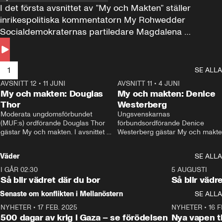
I det första avsnittet av ”My och Makten” ställer 
inrikespolitiska kommentatorn My Rohwedder 
Socialdemokraternas partiledare Magdalena 
Andersson till svars.
1
SE ALLA
AVSNITT 12
•
11 JUNI
26:27
AVSNITT 11
•
4 JUNI
2
My och makten: Douglas
My och makten: Denice
Thor
Westerberg
Moderata ungdomsförbundet 
Ungsvenskarnas 
(MUF:s) ordförande Douglas Thor 
förbundsordförande Denice 
gästar My och makten. I avsnittet 
Westerberg gästar My och makten.
diskuteras tonårsutvisningarna och 
avsnittet diskuteras migrationsfrå
hur Moderaterna ska locka väljare till 
och hur SD ska locka kvinnliga 
Väder
SE ALLA
valet i höst. 
väljare. 
I GÅR 02:30
1:06
5 AUGUSTI
Så blir vädret där du bor
Så blir vädr
Senaste om konflikten i Mellanöstern
SE ALLA
NYHETER
•
17 FEB. 2025
0:45
NYHETER
•
16 F
500 dagar av krig i Gaza – se förödelsen
Nya vapen ti