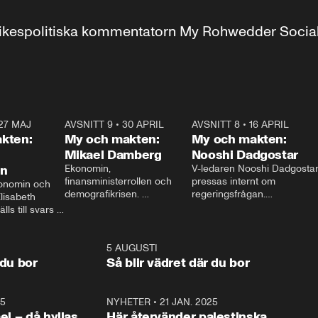
r inrikespolitiska kommentatorn My Rohwedder Soci
27 MAJ
3:51
AVSNITT 9
•
30 APRIL
24:00
AVSNITT 8
•
16 APRIL
25:1
kten:
My och makten:
My och makten:
Mikael Damberg
Nooshi Dadgostar
on
Ekonomin, 
V-ledaren Nooshi Dadgostar
finansministerrollen och 
pressas internt om 
onomin och 
demografikrisen. 
regeringsfrågan.

lisabeth 
Oppositionen ställs till svars 
I Aftonbladets 
ls till svars 
när Socialdemokraternas 
partiledarutfrågning ”My 
stern gästar 
Mikael Damberg gästar My 
och Makten” sätter hon ner 
My och Makten. 
och Makten. 
foten mot kritikerna:

1:06
5 AUGUSTI
1:0
– Vi ställer upp i val. Ska vi 
 du bor
Så blir vädret där du bor
vara med så sitter vi förstås 
25
1:22
NYHETER
•
21 JAN. 2025
0:5
ael – då hyllas
Här återvänder palestinska