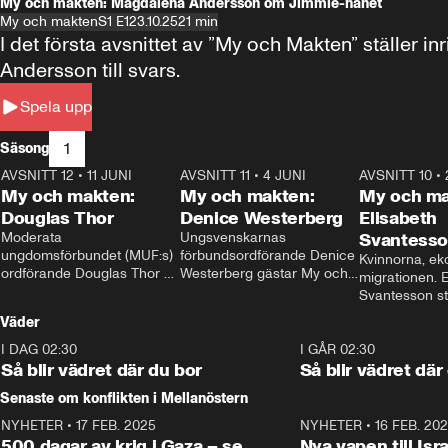
My och makten: Magdalena Andersson om Jimmie-hånet
My och makten
S1 E1
23.10.25
21 min
I det första avsnittet av ”My och Makten” ställe
Andersson till svars.
Spela upp
1
Säsong
AVSNITT 12
•
11 JUNI
26:27
AVSNITT 11
•
4 JUNI
23:40
AVSNITT 10
•
My och makten:
My och makten:
My och ma
Douglas Thor
Denice Westerberg
Elisabeth
Moderata 
Ungsvenskarnas 
Svantess
ungdomsförbundet (MUF:s) 
förbundsordförande Denice 
Kvinnorna, ek
ordförande Douglas Thor 
Westerberg gästar My och 
migrationen. E
gästar My och makten. I 
makten. I avsnittet 
Svantesson stäl
avsnittet diskuteras 
diskuteras migrationsfrågan 
när finansmini
Väder
tonårsutvisningarna och hur 
och hur SD ska locka 
Moderaterna ska locka 
kvinnliga väljare. 
I DAG 02:30
1:06
I GÅR 02:30
väljare till valet i höst. 
Så blir vädret där du bor
Så blir vädret där
Senaste om konflikten i Mellanöstern
NYHETER
•
17 FEB. 2025
0:45
NYHETER
•
16 FEB. 20
500 dagar av krig i Gaza – se
Nya vapen till Isr