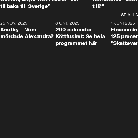
tillbaka till Sverige”
till?”
SE ALLA
3
25 NOV. 2025
31:05
8 OKT. 2025
4:29
4 JUNI 2025
Knutby – Vem
200 sekunder –
Finansmin
mördade Alexandra?
Köttfusket: Se hela
125 procent
programmet här
"Skattever
viktig uppg