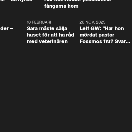
fångarna hem
4:24
10 FEBRUARI
4:13
26 NOV. 2025
8:1
der –
Sara måste sälja
Leif GW: ”Har hon
huset för att ha råd
mördat pastor
med veterinären
Fossmos fru? Svar
nej.”