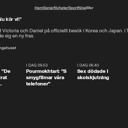
Hem
Serier
Nyheter
Sport
Nöje
Mer
Livsstil
u kör vi!”
ictoria och Daniel på officiellt besök i Korea och Japan. I T
e sig en ny fras.
ngahuset
1:54
I DAG 09:53
1:36
I DAG 06:40
0:4
: ”De
Pourmokhtari: ”S
Sex dödade i
irat
smygfilmar våra
skolskjutning
telefoner”
ns”