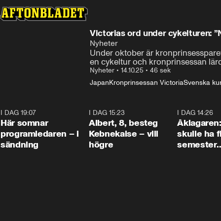
Victorias ord under cykelturen: ”N
Nyheter
Under oktober är kronprinsessparet V
en cykeltur och kronprinsessan lärd
Nyheter
•
14.10.25
•
46 sek
Japan
Kronprinsessan Victoria
Svenska ku
I DAG 19:07
0:45
I DAG 15:23
0:54
I DAG 14:26
Här somnar
Albert, 8, besteg
Åklagaren
programledaren – i
Kebnekaise – vill
skulle ha f
sändning
högre
semester
tillsamma