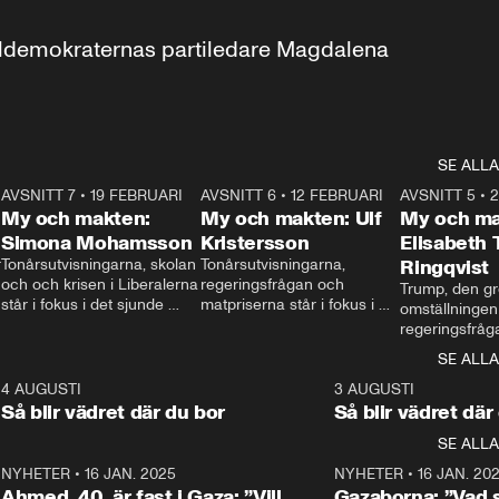
aldemokraternas partiledare Magdalena 
SE ALLA
7
AVSNITT 7
•
19 FEBRUARI
24:30
AVSNITT 6
•
12 FEBRUARI
27:30
AVSNITT 5
•
My och makten:
My och makten: Ulf
My och ma
Simona Mohamsson
Kristersson
Elisabeth
 
Tonårsutvisningarna, skolan 
Tonårsutvisningarna, 
Ringqvist
och och krisen i Liberalerna 
regeringsfrågan och 
Trump, den gr
står i fokus i det sjunde 
matpriserna står i fokus i 
omställningen
avsnittet av ”My och 
det sjätte avsnittet av ”My 
regeringsfråga
makten”. Se när 
och makten”. Se när 
centrum i det 
SE ALLA
Aftonbladets inrikespolitiska 
Aftonbladets inrikespolitiska 
avsnittet av ”
kommentator My 
kommentator My 
6
4 AUGUSTI
1:06
3 AUGUSTI
Makten”. Se nä
Rohwedder ställer 
Rohwedder ställer 
Så blir vädret där du bor
Så blir vädret där
Aftonbladets in
utbildnings- och 
statsminister Ulf Kristersson 
kommentator 
SE ALLA
integrationsminister Simona 
till svars.
Rohwedder stäl
Mohamsson till svars.
Centerpartiets
2
NYHETER
•
16 JAN. 2025
1:01
NYHETER
•
16 JAN. 20
Thand Ring till
Ahmed, 40, är fast i Gaza: ”Vill
Gazaborna: ”Vad s