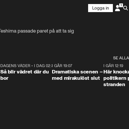
Logga in
eshima passade paret på att ta sig 
SE ALLA
7
DAGENS VÄDER
•
I DAG 02:30
1:06
I GÅR 19:07
0:42
I GÅR 12:19
Så blir vädret där du
Dramatiska scenen –
Här knock
bor
med mirakulöst slut
politikern 
stranden