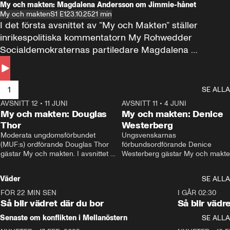
My och makten: Magdalena Andersson om Jimmie-hånet
My och makten
S1 E1
23.10.25
21 min
I det första avsnittet av ”My och Makten” ställer 
inrikespolitiska kommentatorn My Rohwedder 
Socialdemokraternas partiledare Magdalena 
Andersson till svars.
1
SE ALLA
AVSNITT 12
•
11 JUNI
26:27
AVSNITT 11
•
4 JUNI
2
My och makten: Douglas
My och makten: Denice
Thor
Westerberg
Moderata ungdomsförbundet 
Ungsvenskarnas 
(MUF:s) ordförande Douglas Thor 
förbundsordförande Denice 
gästar My och makten. I avsnittet 
Westerberg gästar My och makten.
diskuteras tonårsutvisningarna och 
avsnittet diskuteras migrationsfrå
hur Moderaterna ska locka väljare till 
och hur SD ska locka kvinnliga 
Väder
SE ALLA
valet i höst. 
väljare. 
FÖR 22 MIN SEN
1:06
I GÅR 02:30
Så blir vädret där du bor
Så blir vädr
Senaste om konflikten i Mellanöstern
SE ALLA