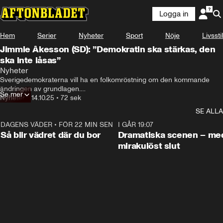
Logga in
Hem
Serier
Nyheter
Sport
Nöje
Livsstil
Jimmie Åkesson (SD): ”Demokratin ska stärkas, den
ska inte låsas”
Nyheter
Sverigedemokraterna vill ha en folkomröstning om den kommande 
ändringen av grundlagen.

Se mer
Detta meddelar partiledare Jimmie Åkesson på en pressträff.
Nyheter
•
14.10.25
•
72 sek
SE ALLA
DAGENS VÄDER
•
FÖR 22 MIN SEN
1:06
I GÅR 19:07
Så blir vädret där du bor
Dramatiska scenen – me
mirakulöst slut