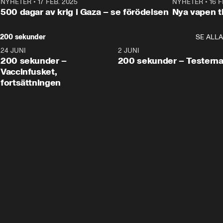
NYHETER
•
17 FEB. 2025
0:45
NYHETER
•
16 F
500 dagar av krig i Gaza – se förödelsen
Nya vapen ti
200 sekunder
SE ALLA
24 JUNI
5:00
2 JUNI
200 sekunder –
200 sekunder – Testern
Vaccinfusket,
fortsättningen