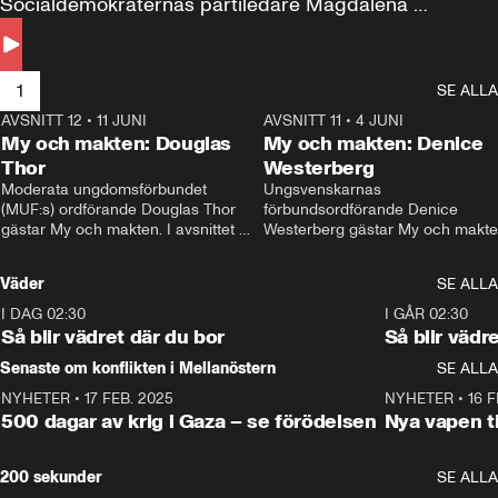
Socialdemokraternas partiledare Magdalena 
Andersson till svars.
1
SE ALLA
AVSNITT 12
•
11 JUNI
26:27
AVSNITT 11
•
4 JUNI
2
My och makten: Douglas
My och makten: Denice
Thor
Westerberg
Moderata ungdomsförbundet 
Ungsvenskarnas 
(MUF:s) ordförande Douglas Thor 
förbundsordförande Denice 
gästar My och makten. I avsnittet 
Westerberg gästar My och makten.
diskuteras tonårsutvisningarna och 
avsnittet diskuteras migrationsfrå
hur Moderaterna ska locka väljare till 
och hur SD ska locka kvinnliga 
Väder
SE ALLA
valet i höst. 
väljare. 
I DAG 02:30
1:06
I GÅR 02:30
Så blir vädret där du bor
Så blir vädr
Senaste om konflikten i Mellanöstern
SE ALLA
NYHETER
•
17 FEB. 2025
0:45
NYHETER
•
16 F
500 dagar av krig i Gaza – se förödelsen
Nya vapen ti
200 sekunder
SE ALLA