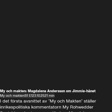
My och makten: Magdalena Andersson om Jimmie-hånet
My och makten
S1 E1
23.10.25
21 min
I det första avsnittet av ”My och Makten” ställer 
inrikespolitiska kommentatorn My Rohwedder 