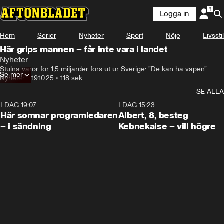
Logga in
Hem
Serier
Nyheter
Sport
Nöje
Livsstil
Här grips mannen – får inte vara i landet
Nyheter
De får starta en utredning och söka igenom när de 
Stulna varor för 1,5 miljarder förs ut ur Sverige: ”De kan ha vapen”
Se mer
misstänker att stöldgods ska föras ut ur landet.
Nyheter
•
19.10.25
•
118 sek
SE ALLA
I DAG 19:07
0:45
I DAG 15:23
Här somnar programledaren
Albert, 8, besteg
– i sändning
Kebnekaise – vill högre